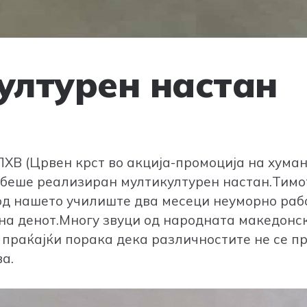
ултурен настан
ХВ (Црвен крст во акција-промоција на хуман
беше реализиран мултикултурен настан.Тимот
од нашето училиште два месеци неуморно рабо
 на денот.Многу звуци од народната македонск
 праќајќи порака дека различностите не се пр
ва.