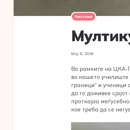
Настани
Mултик
Мај 8, 2026
Во рамките на ЦКА-П
во нашето училиште 
граници” и ученици 
да го доживее сјајот
проткајаа меѓусебно
кое треба да се негу