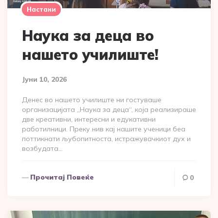
Настани
Наука за деца во
нашето училиште!
Јуни 10, 2026
Денес во нашето училиште ни гостуваше
организацијата „Наука за деца“, која реализираше
две креативни, интересни и едукативни
работилници. Преку нив кај нашите ученици беа
поттикнати љубопитноста, истражувачкиот дух и
возбудата…
Прочитај Повеќе
0