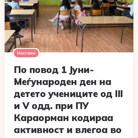
Настани
По повод 1 Јуни-
Меѓународен ден на
детето учениците од III
и V одд. при ПУ
Караорман кодираа
активност и влегоа во