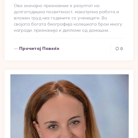
Ова значајно признаение е резултат на
долгогодишна посветеност, макотрпна работа и
вложен труд низ годините со учениците. Во
својата богата биографија колешката брои многу
награди, признанија и дипломи од домашни…
Прочитај Повеќе
0