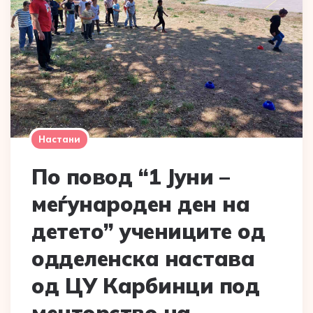
Настани
По повод “1 Јуни –
меѓународен ден на
детето” учениците од
одделенска настава
од ЦУ Карбинци под