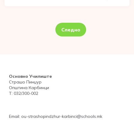
Posts
pagination
Следно
Основно Училиште
Страшо Пинџур
Општина Карбинци
Т: 032/300-002
Email: ou-strashopindzhur-karbinci@schools.mk