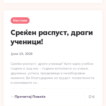
Настани
Среќен распуст, драги
ученици!
Јуни 19, 2026
Среќен распуст, драги ученици! Уште една учебна
година е зад нас – година исполнета со учење,
дружење, успеси, предизвици и незаборавни
моменти. Ви благодариме за трудот, посветеноста
и насмевките со…
Прочитај Повеќе
0