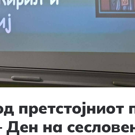
од претстојниот 
– Ден на сеслове