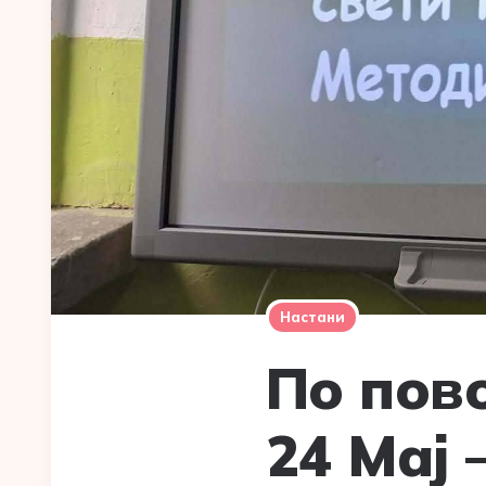
Настани
По пов
24 Мај 