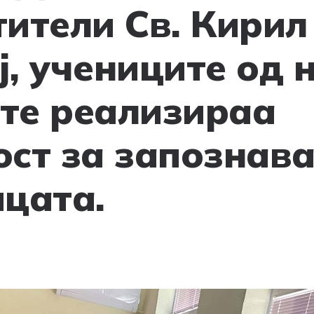
ители Св. Кирил
ј, учениците од 
те реализираа
ост за запознав
ицата.