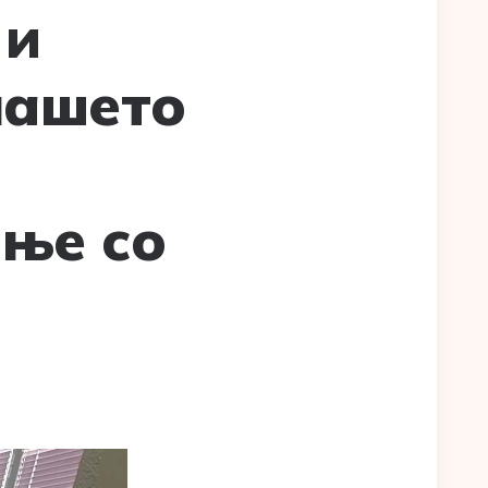
 и
нашето
ање со