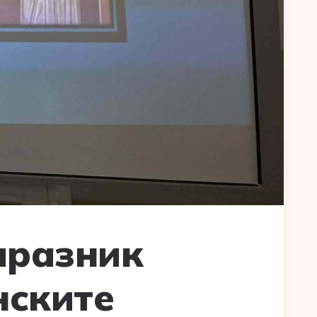
празник
нските