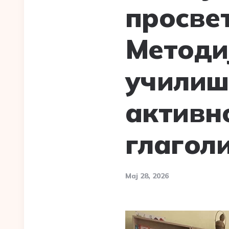
просвет
Методи
училиш
активн
глагол
Мај 28, 2026