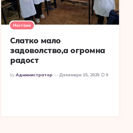
Настани
Слатко мало
задоволство,а огромна
радост
Posted
By
Администратор
Декември 15, 2025
0
By