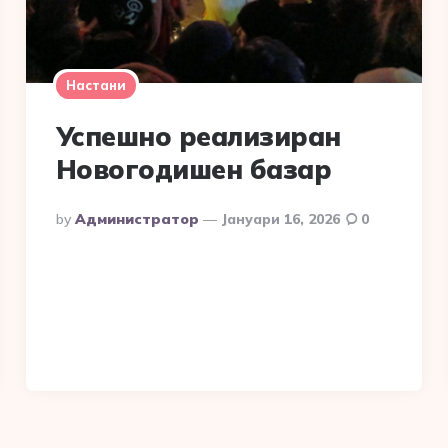
Настани
Успешно реализиран
Новогодишен базар
Posted
By
Администратор
Јануари 16, 2026
0
By