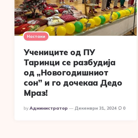
Настани
Учениците од ПУ
Таринци се разбудија
од ,,Новогодишниот
сон” и го дочекаа Дедо
Мраз!
Posted
By
Администратор
Декември 31, 2024
0
By