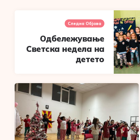
Post
navigation
Следна Објава
Одбележување
Светска недела на
детето