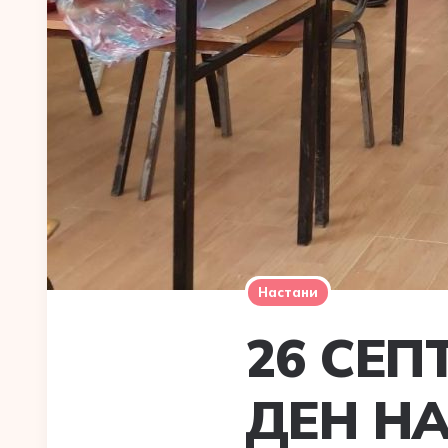
Настани
26 СЕП
ДЕН НА