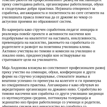
преку советодавна работа, организирање работилници, обуки
и споделување добри практики. Нејзината отвореност за
соработка, ангажираноста и посветеноста во сите сегменти на
училишната пракса помогнаа да се држиме во чекор со
актуелни проемни во образовниот систем.
Во кариерата како стручен соработник-педагог иницира и
реализира повеќе проекти и активности насочени кон
подобрување на квалитетот на наставата, инклузивноста,
превенцијата на насилство, јакнењето на соработката со
родителите и развојот на позитивна училишна клима.
Активно учествува во тимови и комисии на училишно и
локално ниво, придонесувајќи кон остварување на
стратешките цели на училиштето.
Маја Андонова вложува во сопствениот професионален развој
преку учество на семинари, обуки, конференции и други
форми на стручно усовршување, стекнатите знаења и
вештини успешно ги пренесува на колегите и ги применува
во секојдневната практика. Ангажирана е како обучувач во
акредитирани организации на државно ниво. Соработува во
тимови насочени кон соработка со други училишни заедници
со мултикултурни средини, поттикнува толеранција и
зедништво низ бројни работилници со ученици и родители,
афирмира секаков вид ненасилство во соработка со