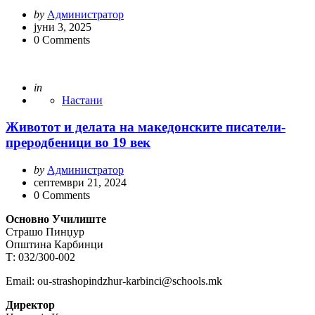
Posted
by
Администратор
by
јуни 3, 2025
0
Comments
Posted
in
Настани
Животот и делата на македонските писатели-
преродбеници во 19 век
Posted
by
Администратор
by
септември 21, 2024
0
Comments
Основно Училиште
Страшо Пинџур
Општина Карбинци
Т: 032/300-002
Email: ou-strashopindzhur-karbinci@schools.mk
Директор