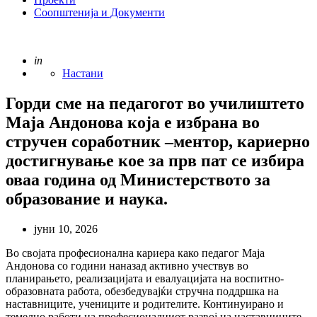
Соопштенија и Документи
Posted
in
Настани
Горди сме на педагогот во училиштето
Маја Андонова која е избрана во
стручен соработник –ментор, кариерно
достигнување кое за прв пат се избира
оваа година од Министерството за
образование и наука.
јуни 10, 2026
Во својата професионална кариера како педагог Маја
Андонова со години наназад активно учествув во
планирањето, реализацијата и евалуацијата на воспитно-
образовната работа, обезбедувајќи стручна поддршка на
наставниците, учениците и родителите. Континуирано и
темелно работи на професионалниот развој на наставниците