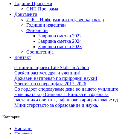
Годиши Програми
СИП Програма
Документи
ИЈК – Информации од јавен карактер
Годишни извештаи
Финансии
Завршна сметка 2022
Завршна сметка 2024
Завршна сметка 2023
Соопштенија
Контакт
еТвининг проект Life Skills in Action
Среќен распуст, драги ученици!
Државен натпревар по природни науки!
Ученик на генерацијата 2017–2026
Со гордост споделуваме дека во нашето училиште
колешката м-р Силвана Ј. Бинова е избрана за
наставник-советник, највисоко кариерно звање од
Министерството за образование и наука.
Категории
Настани
Проекти