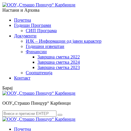
Menu
Search
Настани и Архива
Почетна
Годиши Програми
СИП Програма
Документи
ИЈК – Информации од јавен карактер
Годишни извештаи
Финансии
Завршна сметка 2022
Завршна сметка 2024
Завршна сметка 2023
Соопштенија
Контакт
Барај
ООУ„Страшо Пинџур“ Карбинци
Search
Search
for:
Почетна