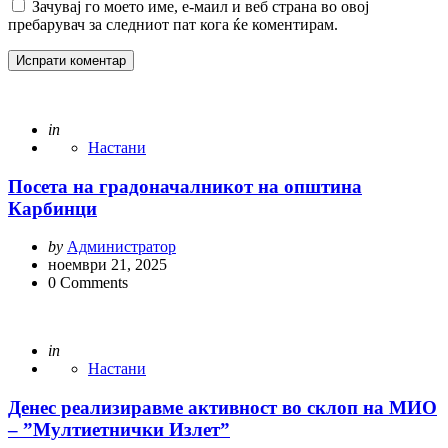
Зачувај го моето име, е-маил и веб страна во овој
пребарувач за следниот пат кога ќе коментирам.
Posted
in
Настани
Посета на градоначалникот на општина
Карбинци
Posted
by
Администратор
by
ноември 21, 2025
0
Comments
Posted
in
Настани
Денес реализиравме активност во склоп на МИО
– ”Мултиетнички Излет”