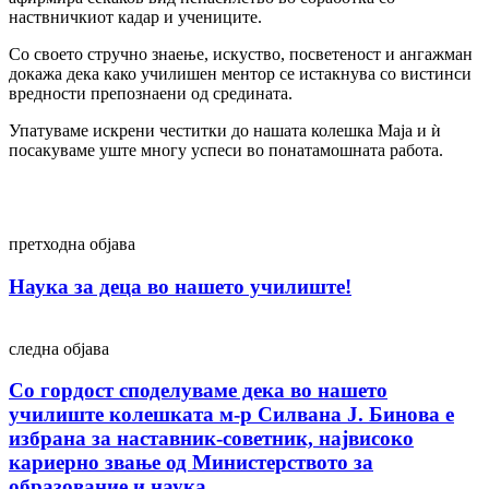
наствничкиот кадар и учениците.
Со своето стручно знаење, искуство, посветеност и ангажман
докажа дека како училишен ментор се истакнува со вистинси
вредности препознаени од средината.
Упатуваме искрени честитки до нашата колешка Маја и ѝ
посакуваме уште многу успеси во понатамошната работа.
Post
претходна објава
navigation
Наука за деца во нашето училиште!
следна објава
Со гордост споделуваме дека во нашето
училиште колешката м-р Силвана Ј. Бинова е
избрана за наставник-советник, највисоко
кариерно звање од Министерството за
образование и наука.