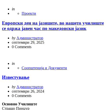
Posted
in
Проекти
Европски ден на јазиците, во нашето училиште
се одржа јавен час по македонски јазик
Posted
by
Администратор
by
септември 29, 2025
0
Comments
Posted
in
Соопштенија и Документи
Известување
Posted
by
Администратор
by
септември 26, 2024
0
Comments
Основно Училиште
Страшо Пинџур