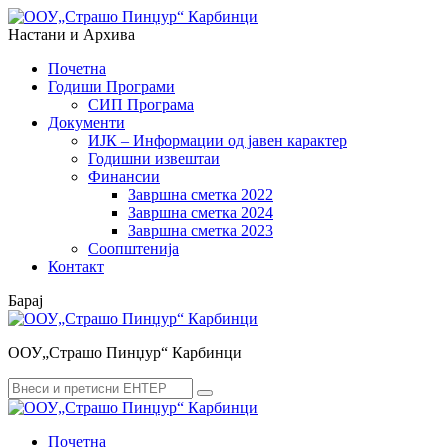
Menu
Search
Настани и Архива
Почетна
Годиши Програми
СИП Програма
Документи
ИЈК – Информации од јавен карактер
Годишни извештаи
Финансии
Завршна сметка 2022
Завршна сметка 2024
Завршна сметка 2023
Соопштенија
Контакт
Барај
ООУ„Страшо Пинџур“ Карбинци
Search
Search
for:
Почетна