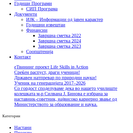
Годиши Програми
СИП Програма
Документи
ИЈК – Информации од јавен карактер
Годишни извештаи
Финансии
Завршна сметка 2022
Завршна сметка 2024
Завршна сметка 2023
Соопштенија
Контакт
еТвининг проект Life Skills in Action
Среќен распуст, драги ученици!
Државен натпревар по природни науки!
Ученик на генерацијата 2017–2026
Со гордост споделуваме дека во нашето училиште
колешката м-р Силвана Ј. Бинова е избрана за
наставник-советник, највисоко кариерно звање од
Министерството за образование и наука.
Категории
Настани
Проекти