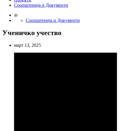
Соопштенија и Документи
Posted
in
Соопштенија и Документи
Ученичко учество
март 13, 2025