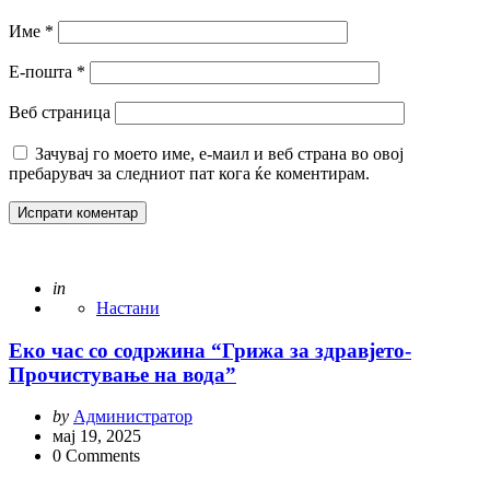
Име
*
Е-пошта
*
Веб страница
Зачувај го моето име, е-маил и веб страна во овој
пребарувач за следниот пат кога ќе коментирам.
Posted
in
Настани
Еко час со содржина “Грижа за здравјето-
Прочистување на вода”
Posted
by
Администратор
by
мај 19, 2025
0
Comments