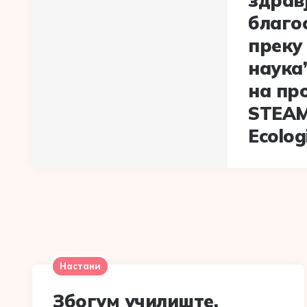
здравј
благо
преку
наука
на пр
STEAM
Ecolog
Настани
Збогум училиште,