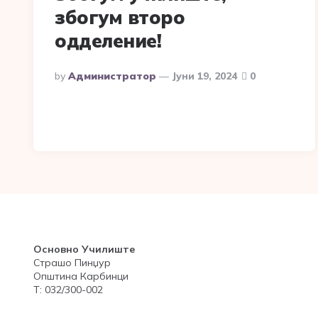
збогум второ
одделение!
Posted
By
Администратор
Јуни 19, 2024
0
By
Основно Училиште
Страшо Пинџур
Општина Карбинци
Т: 032/300-002