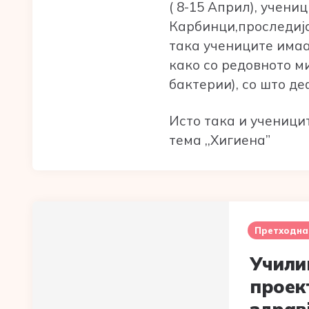
( 8-15 Април), учени
Карбинци,проследија
така учениците имаа
како со редовното м
бактерии), со што 
Исто така и ученицит
тема ,,Хигиена”
Post
navigation
Претходна
Учили
проек