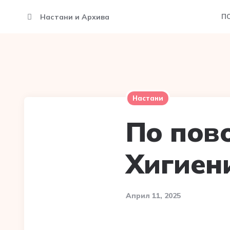
Настани и Архива
П
Настани
По пов
Хигиен
Април 11, 2025