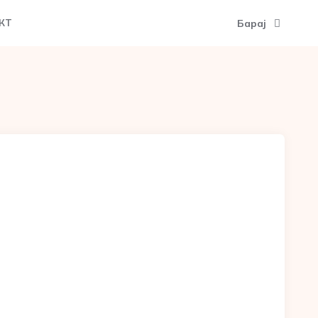
Барај
КТ