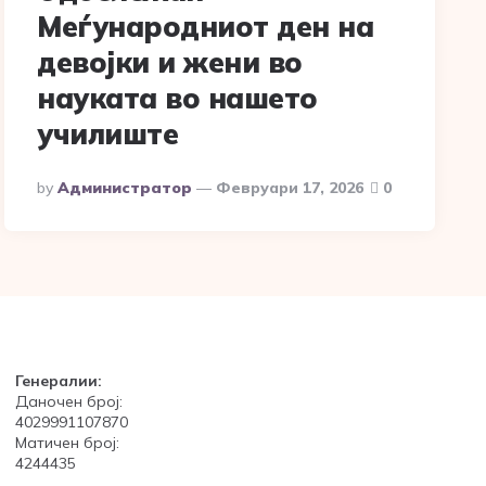
Меѓународниот ден на
девојки и жени во
науката во нашето
училиште
Posted
By
Администратор
Февруари 17, 2026
0
By
Генералии:
Даночен број:
4029991107870
Матичен број:
4244435