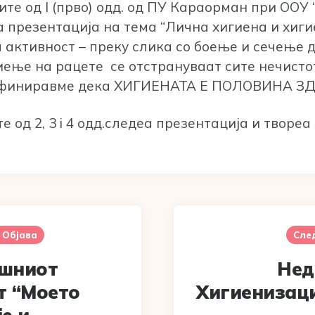
ците од I (прво) одд. од ПУ Караорман при ООУ
 презентација на тема “Лична хигиена и хигие
 активност – преку слика со боење и сечење 
иење на рацете се отстрануваат сите нечистот
дефиниравме дека ХИГИЕНАТА Е ПОЛОВИНА ЗД
е од 2, 3 i 4 одд.следеа презентација и творе
 Објава
Сле
шниот
Нед
т “Моето
Хигиенизаци