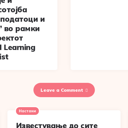
е и
сотојба
 податоци и
” во рамки
оектот
 Learning
ist
Leave a Comment
Настани
Известување до сите