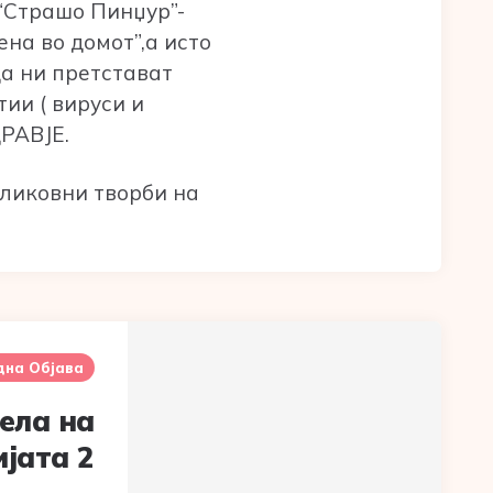
 “Страшо Пинџур”-
на во домот”,а исто
да ни претстават
ии ( вируси и
РАВЈЕ.
а ликовни творби на
дна Објава
ела на
јата 2