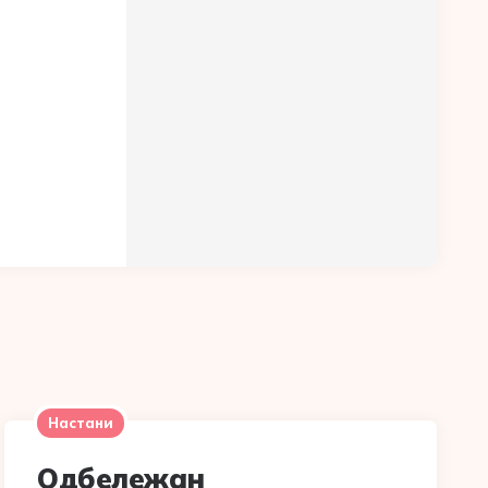
Настани
Одбележан