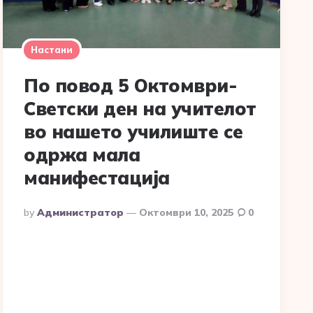
Настани
По повод 5 Октомври-
Светски ден на учителот
во нашето училиште се
одржа мала
манифестација
Posted
By
Администратор
Октомври 10, 2025
0
By