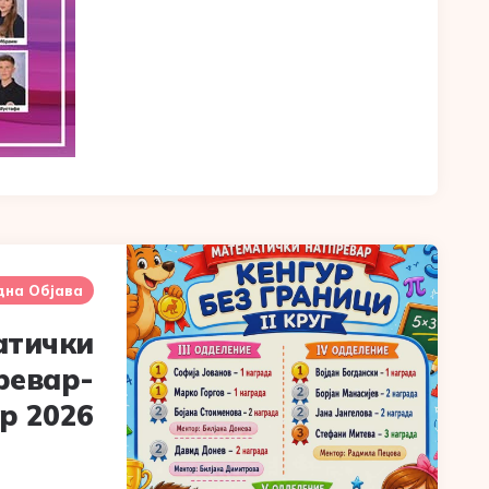
дна Објава
атички
ревар-
р 2026