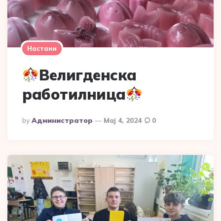
Настани
Велигденска
работилница
Posted
By
Администратор
Мај 4, 2024
0
By