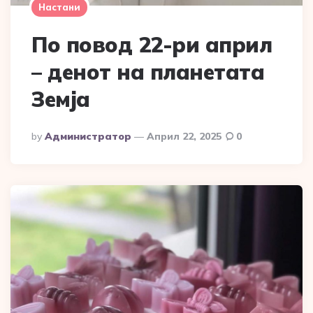
Настани
По повод 22-ри април
– денот на планетата
Земја
Posted
By
Администратор
Април 22, 2025
0
By