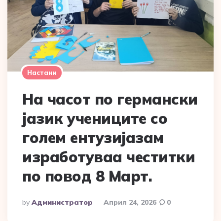
Настани
На часот по германски
јазик учениците со
голем ентузијазам
изработуваа честитки
по повод 8 Март.
Posted
By
Администратор
Април 24, 2026
0
By