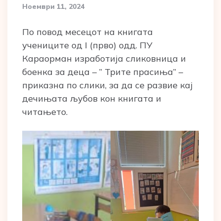
Ноември 11, 2024
По повод месецот на книгата
учениците од I (прво) одд. ПУ
Караорман изработија сликовница и
боенка за деца – ” Трите прасиња” –
приказна по слики, за да се развие кај
дечињата љубов кон книгата и
читањето.