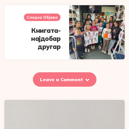
Следна Објава
Книгата-
најдобар
другар
Leave a Comment