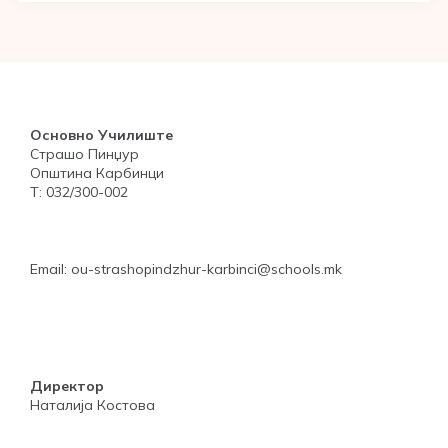
Основно Училиште
Страшо Пинџур
Општина Карбинци
Т: 032/300-002
Email: ou-strashopindzhur-karbinci@schools.mk
Директор
Наталија Костова