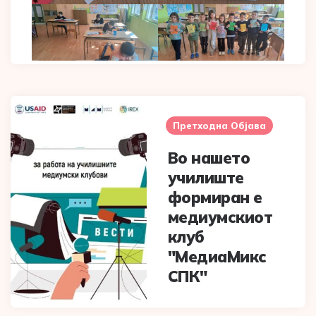
Post
navigation
Претходна Објава
Во нашето
училиште
формиран е
медиумскиот
клуб
"МедиаМикс
СПК"