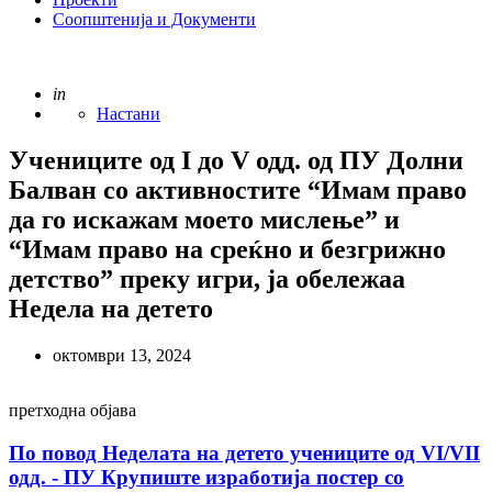
Соопштенија и Документи
Posted
in
Настани
Учениците од I до V одд. од ПУ Долни
Балван со активностите “Имам право
да го искажам моето мислење” и
“Имам право на среќно и безгрижно
детство” преку игри, ја обележaa
Недела на детето
октомври 13, 2024
Post
претходна објава
navigation
По повод Неделата на детето учениците од VI/VII
одд. - ПУ Крупиште изработија постер со