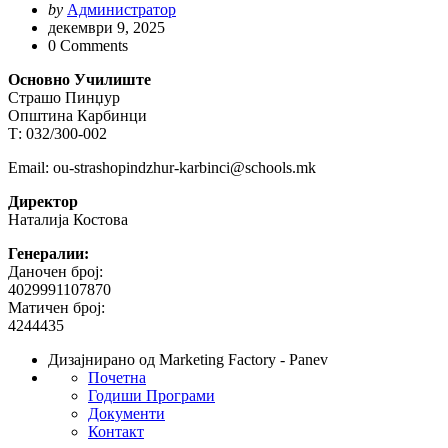
Posted
by
Администратор
by
декември 9, 2025
0
Comments
Основно Училиште
Страшо Пинџур
Општина Карбинци
Т: 032/300-002
Email: ou-strashopindzhur-karbinci@schools.mk
Директор
Наталија Костова
Генералии:
Даночен број:
4029991107870
Матичен број:
4244435
Дизајнирано од Marketing Factory - Panev
Почетна
Годиши Програми
Документи
Контакт