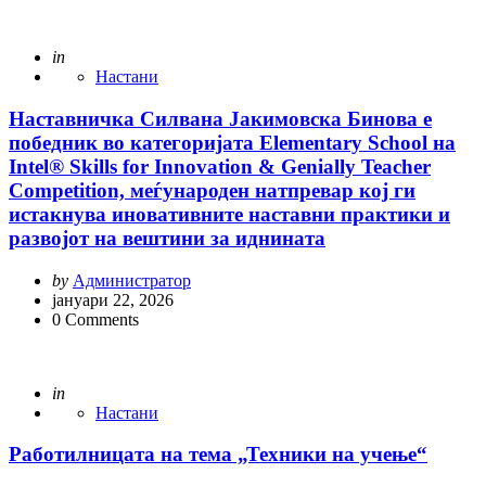
Posted
in
Настани
Наставничка Силвана Јакимовска Бинова е
победник во категоријата Elementary School на
Intel® Skills for Innovation & Genially Teacher
Competition, меѓународен натпревар кој ги
истакнува иновативните наставни практики и
развојот на вештини за иднината
Posted
by
Администратор
by
јануари 22, 2026
0
Comments
Posted
in
Настани
Работилницата на тема „Техники на учење“