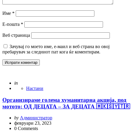
Име
*
Е-пошта
*
Веб страница
Зачувај го моето име, е-маил и веб страна во овој
пребарувач за следниот пат кога ќе коментирам.
Posted
in
Настани
Организираме голема хуманитарна акција, под
мотото: ОД ДЕЦАТА – ЗА ДЕЦАТА 🇲🇰🇸🇾🇹🇷
Posted
by
Администратор
by
февруари 23, 2023
0
Comments