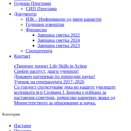
Годиши Програми
СИП Програма
Документи
ИЈК – Информации од јавен карактер
Годишни извештаи
Финансии
Завршна сметка 2022
Завршна сметка 2024
Завршна сметка 2023
Соопштенија
Контакт
еТвининг проект Life Skills in Action
Среќен распуст, драги ученици!
Државен натпревар по природни науки!
Ученик на генерацијата 2017–2026
Со гордост споделуваме дека во нашето училиште
колешката м-р Силвана Ј. Бинова е избрана за
наставник-советник, највисоко кариерно звање од
Министерството за образование и наука.
Категории
Настани
Проекти