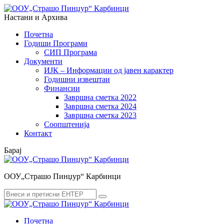
Menu
Search
Настани и Архива
Почетна
Годиши Програми
СИП Програма
Документи
ИЈК – Информации од јавен карактер
Годишни извештаи
Финансии
Завршна сметка 2022
Завршна сметка 2024
Завршна сметка 2023
Соопштенија
Контакт
Барај
ООУ„Страшо Пинџур“ Карбинци
Search
Search
for:
Почетна