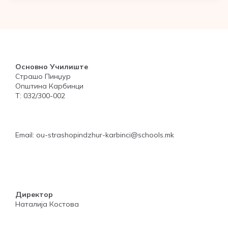
Основно Училиште
Страшо Пинџур
Општина Карбинци
Т: 032/300-002
Email: ou-strashopindzhur-karbinci@schools.mk
Директор
Наталија Костова