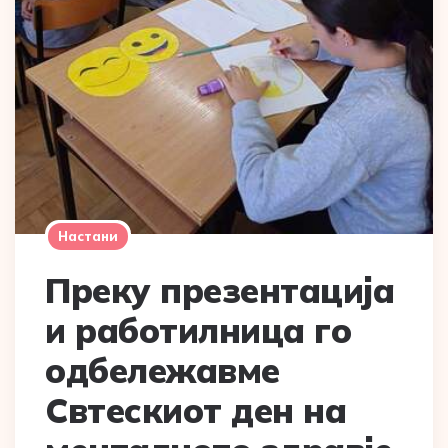
Настани
Преку презентација
и работилница го
одбележавме
Свтескиот ден на