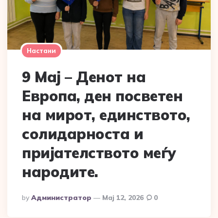
Настани
9 Мај – Денот на
Европа, ден посветен
на мирот, единството,
солидарноста и
пријателството меѓу
народите.
Posted
By
Администратор
Мај 12, 2026
0
By