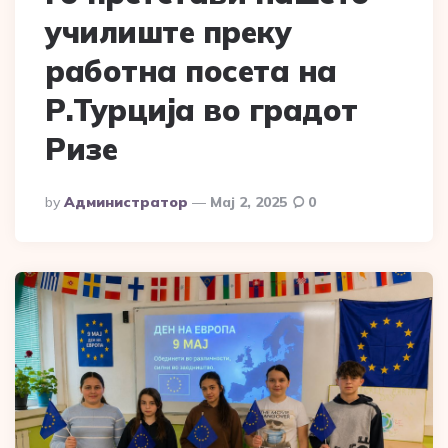
училиште преку
работна посета на
Р.Турција во градот
Ризе
Posted
By
Администратор
Мај 2, 2025
0
By