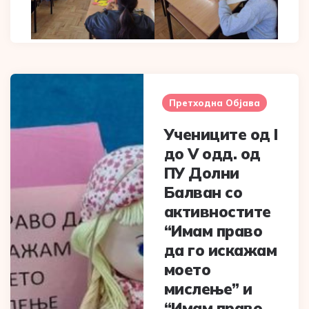
Post
navigation
Претходна Објава
Учениците од I
до V одд. од
ПУ Долни
Балван со
активностите
“Имам право
да го искажам
моето
мислење” и
“Имам право