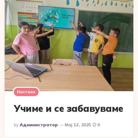
Настани
Учиме и се забавуваме
Posted
By
Администратор
Мај 13, 2025
0
By