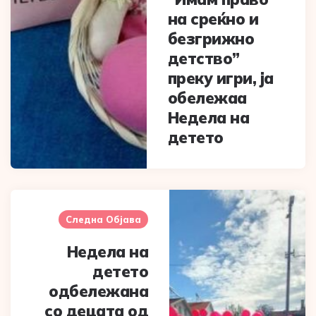
на среќно и
безгрижно
детство”
преку игри, ја
обележaa
Недела на
детето
Следна Објава
Недела на
детето
одбележана
со децата од