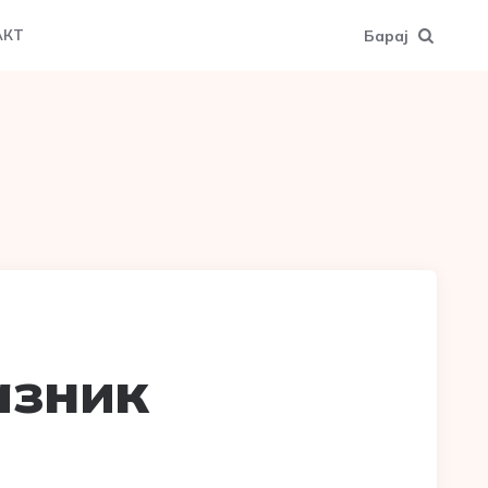
Барај
АКТ
азник