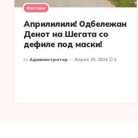
Настани
Априлилили! Одбележан
Денот на Шегата со
дефиле под маски!
Posted
By
Администратор
Април 29, 2024
0
By