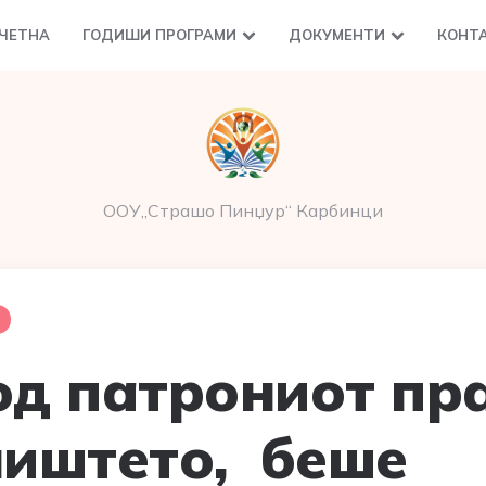
ЧЕТНА
ГОДИШИ ПРОГРАМИ
ДОКУМЕНТИ
КОНТ
ООУ„Страшо Пинџур“ Карбинци
од патрониот пр
лиштето, беше