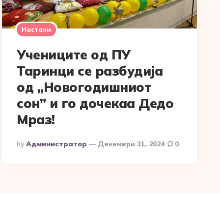
Настани
Учениците од ПУ
Таринци се разбудија
од ,,Новогодишниот
сон” и го дочекаа Дедо
Мраз!
Posted
By
Администратор
Декември 31, 2024
0
By