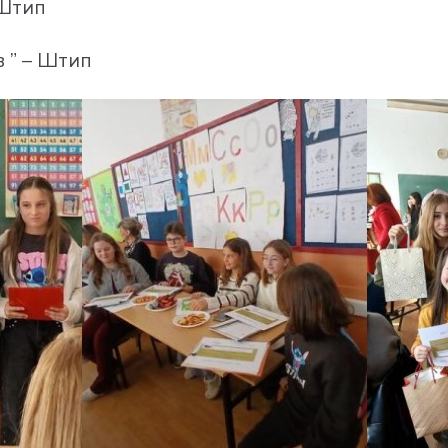
 Штип
в ” – Штип