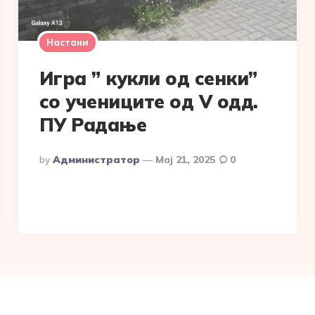
Настани
Игра ” кукли од сенки”
со учениците од V oдд.
ПУ Радање
Posted
By
Администратор
Мај 21, 2025
0
By