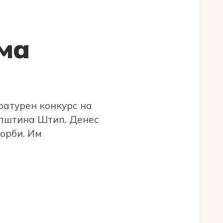
ема
ратурен конкурс на
општина Штип. Денес
орби. Им