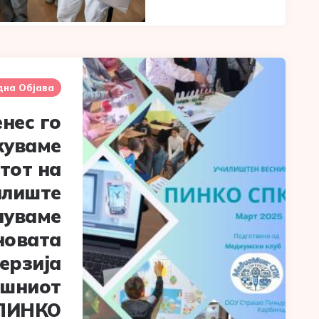
дна Објава
нес го
жуваме
тот на
илиште
луваме
новата
ерзија
ишниот
 ПИНКО