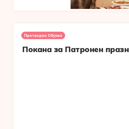
Post
navigation
Претходна Објава
Покана за Патронен праз