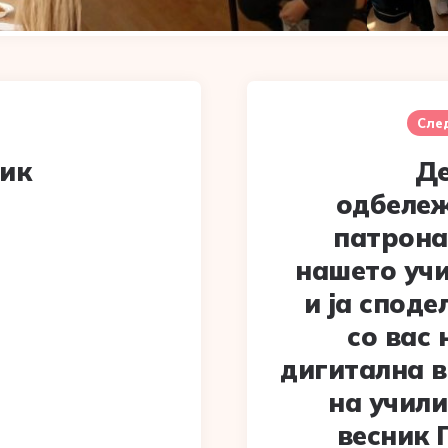
Сле
ник
Де
одбеле
патрона
нашето уч
и ја споде
со вас 
дигитална в
на учил
весник