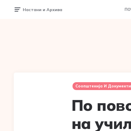
Настани и Архива
ПО
Соопштенија И Документи
По пов
на учи