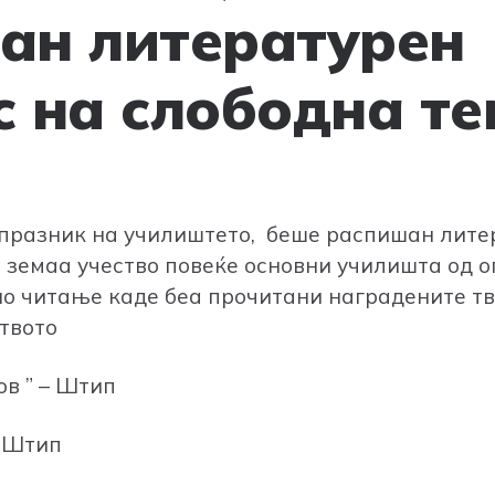
ан литературен
с на слободна т
 празник на училиштето, беше распишан лите
ј земаа учество повеќе основни училишта од 
о читање каде беа прочитани наградените тв
твото
ов ” – Штип
– Штип