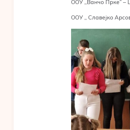
ООУ ,,Ванчо Прке” –
ООУ ,, Славејко Арсо