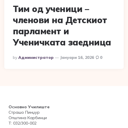
Тим од ученици –
членови на Детскиот
парламент и
Ученичката заедница
Posted
By
Администратор
Јануари 16, 2026
0
By
Основно Училиште
Страшо Пинџур
Општина Карбинци
Т: 032/300-002