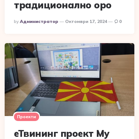
традиционално оро
Posted
By
Администратор
Октомври 17, 2024
0
By
Проекти
еТвининг проект My