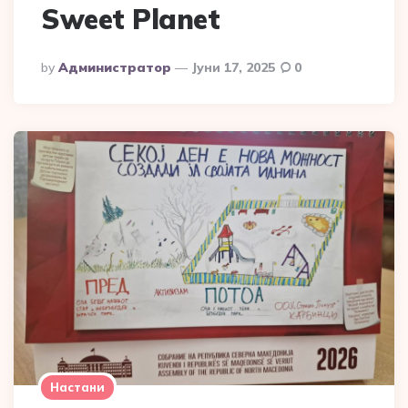
Sweet Planet
Posted
By
Администратор
Јуни 17, 2025
0
By
Настани