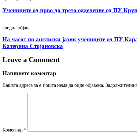
navigation
Учениците од прво до трето одделение од ПУ Кру
следна објава
На часот по англиски јазик учениците од ПУ Кара
Катерина Стојановска
Leave a Comment
Напишете коментар
Вашата адреса за е-пошта нема да биде објавена.
Задолжителнит
Коментар
*