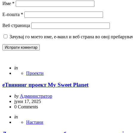
Име
*
Е-пошта
*
Веб страница
Зачувај го моето име, е-маил и веб страна во овој пребарува
Posted
in
Проекти
еТвининг проект My Sweet Planet
Posted
by
Администратор
by
јуни 17, 2025
0
Comments
Posted
in
Настани