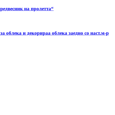
предвесник на пролетта“
а облека и декорираа облека заедно со наст.м-р