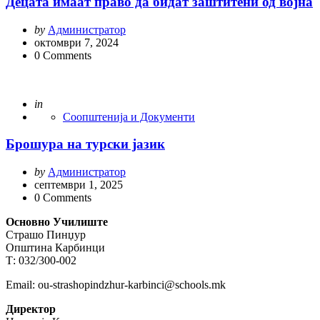
Децата имаат право да бидат заштитени од војна
Posted
by
Администратор
by
октомври 7, 2024
0
Comments
Posted
in
Соопштенија и Документи
Брошура на турски јазик
Posted
by
Администратор
by
септември 1, 2025
0
Comments
Основно Училиште
Страшо Пинџур
Општина Карбинци
Т: 032/300-002
Email: ou-strashopindzhur-karbinci@schools.mk
Директор