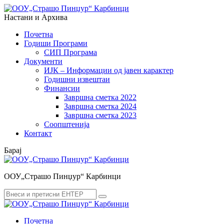
Menu
Search
Настани и Архива
Почетна
Годиши Програми
СИП Програма
Документи
ИЈК – Информации од јавен карактер
Годишни извештаи
Финансии
Завршна сметка 2022
Завршна сметка 2024
Завршна сметка 2023
Соопштенија
Контакт
Барај
ООУ„Страшо Пинџур“ Карбинци
Search
Search
for:
Почетна