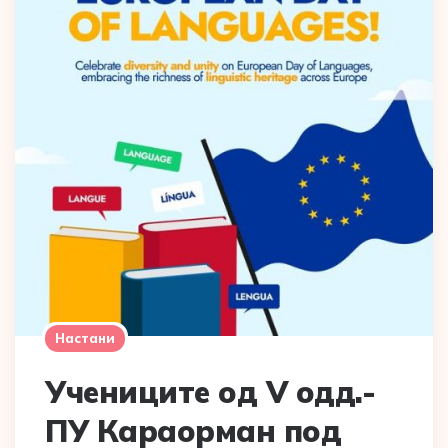
Настани
Учениците од V одд.-
ПУ Караорман под