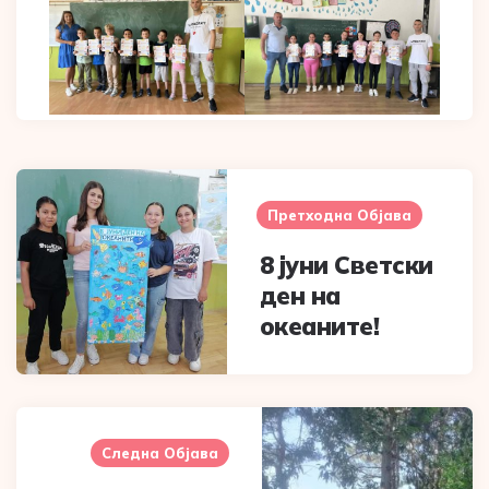
Post
navigation
Претходна Објава
8 јуни Светски
ден на
океаните!
Следна Објава