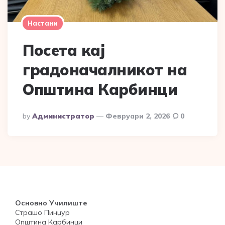
Настани
Посета кај
градоначалникот на
Општина Карбинци
Posted
By
Администратор
Февруари 2, 2026
0
By
Основно Училиште
Страшо Пинџур
Општина Карбинци