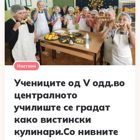
Настани
Учениците од V одд.во
централното
училиште се градат
како вистински
кулинари.Со нивните