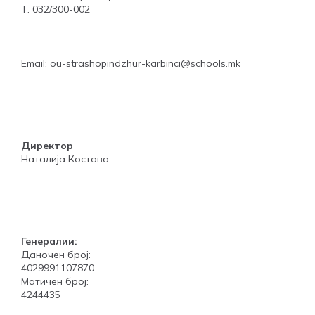
Т: 032/300-002
Email: ou-strashopindzhur-karbinci@schools.mk
Директор
Наталија Костова
Генералии:
Даночен број:
4029991107870
Матичен број:
4244435