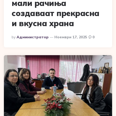
мали рачиња
создаваат прекрасна
и вкусна храна
Posted
By
Администратор
Ноември 17, 2025
0
By