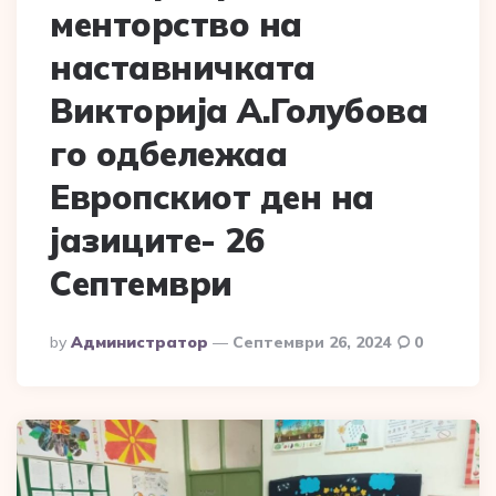
менторство на
наставничката
Викторија А.Голубова
го одбележаа
Европскиот ден на
јазиците- 26
Септември
Posted
By
Администратор
Септември 26, 2024
0
By