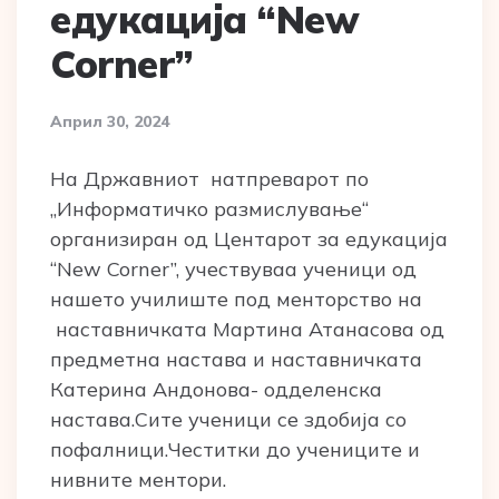
едукација “New
Corner”
Април 30, 2024
На Државниот натпреварот по
„Информатичко размислување“
организиран од Центарот за едукација
“New Corner”, учествуваа ученици од
нашето училиште под менторство на
наставничката Мартина Атанасова од
предметна настава и наставничката
Катерина Андонова- одделенска
настава.Сите ученици се здобија со
пофалници.Честитки до учениците и
нивните ментори.