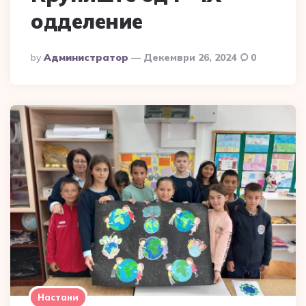
одделение
Posted
By
Администратор
Декември 26, 2024
0
By
Настани