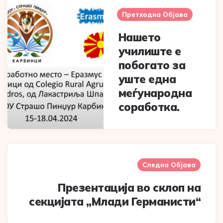
navigation
Претходна Објава
Нашето
училиште е
побогато за
уште една
меѓународна
соработка.
Следна Објава
Презентација во склоп на
секцијата „Млади Германисти“