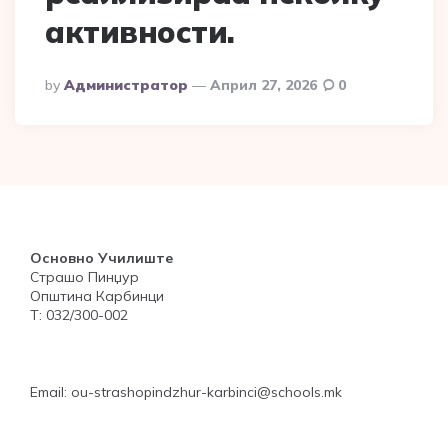
активности.
Posted
By
Администратор
Април 27, 2026
0
By
Основно Училиште
Страшо Пинџур
Општина Карбинци
Т: 032/300-002
Email: ou-strashopindzhur-karbinci@schools.mk