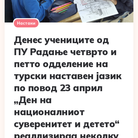
Настани
Денес учениците од
ПУ Радање четврто и
петто одделение на
турски наставен јазик
по повод 23 април
„Ден на
националниот
суверенитет и детето“
реаллизираа неколку