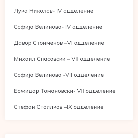
Лука Николов- IV oдделение
Софија Велинова- IV oдделение
Давор Стоименов –VI oдделение
Михаил Спасовски – VII oдделение
Софија Велинова -VII oдделение
Божидар Томановски- VII oдделение
Стефан Стоилков –IX одделение
Post