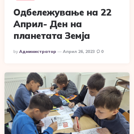
Одбележување на 22
Април- Ден на
планетата Земја
Posted
By
Администратор
Април 26, 2023
0
By