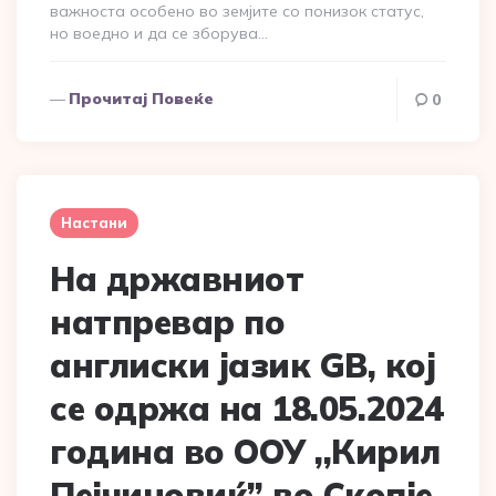
важноста особено во земјите со понизок статус,
но воедно и да се зборува…
Прочитај Повеќе
0
Настани
На државниот
натпревар по
англиски јазик GB, кој
се одржа на 18.05.2024
година во ООУ ,,Кирил
Пејчиновиќ” во Скопје