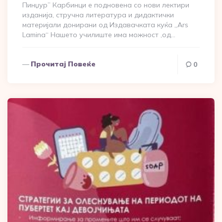
Пинџур” Карбинци е подновена со нови лектири
изданија, стручна литература и дидактички
материјали донирани од Издавачката куќа „Ars
Lamina“ Нашето училиште има можност ,од…
Прочитај Повеќе
0