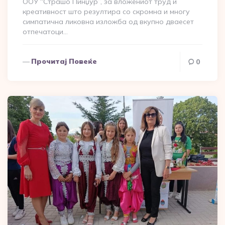
ООУ “Страшо Пинџур”, за вложениот труд и
креативност што резултира со скромна и многу
симпатична ликовна изложба од вкупно дваесет
отпечатоци…
Прочитај Повеќе
0