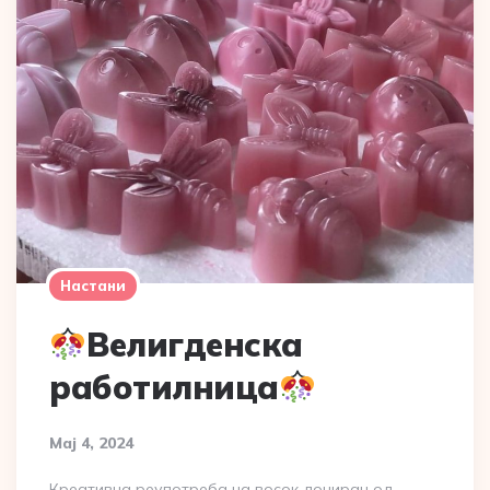
Настани
Велигденска
работилница
Мај 4, 2024
Креативна реупотреба на восок дониран од