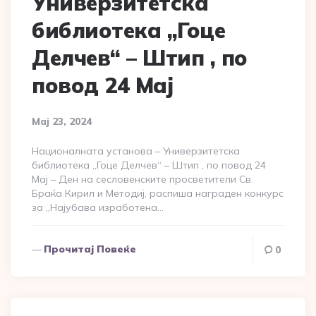
Универзитетска
библиотека „Гоце
Делчев“ – Штип , по
повод 24 Мај
Мај 23, 2024
Националната установа – Универзитетска
библиотека „Гоце Делчев“ – Штип , по повод 24
Мај – Ден на сесловенските просветители Св.
Браќа Кирил и Методиј, распиша награден конкурс
за „Најубава изработена…
Прочитај Повеќе
0