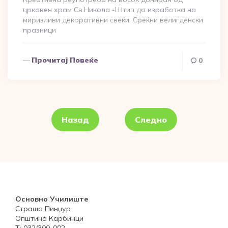
црковен храм Св.Никола -Штип до изработка на
миризливи декоративни свеќи. Среќни велигденски
празници
Прочитај Повеќе
0
Posts
pagination
Назад
Следно
Основно Училиште
Страшо Пинџур
Општина Карбинци
Т: 032/300-002