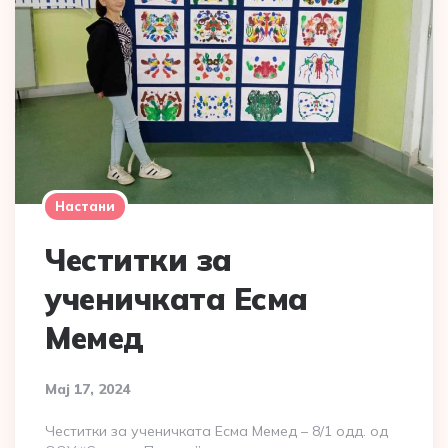
Настани
Честитки за
ученичката Есма
Мемед
Мај 17, 2024
Честитки за ученичката Есма Мемед – 8/1 одд. од