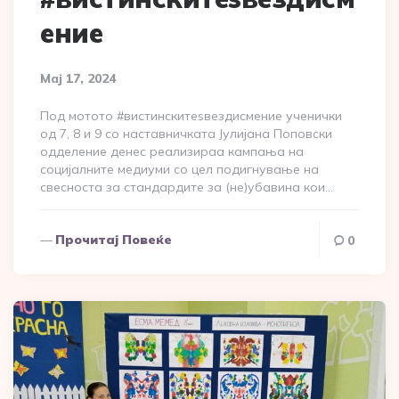
ение
Мај 17, 2024
Под мотото #вистинскитеѕвездисмение ученички
од 7, 8 и 9 со наставничката Јулијана Поповски
одделение денес реализираа кампања на
социјалните медиуми со цел подигнување на
свесноста за стандардите за (не)убавина кои…
Прочитај Повеќе
0