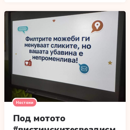
Настани
Под мотото
#вистинскитеѕвездисм