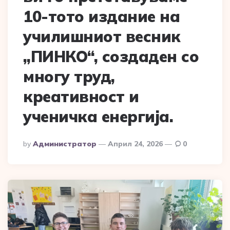
10-тото издание на
училишниот весник
„ПИНКО“, создаден со
многу труд,
креативност и
ученичка енергија.
Posted
By
Администратор
Април 24, 2026
0
By