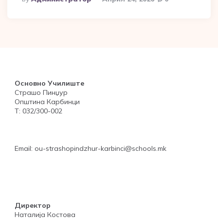
By
Основно Училиште
Страшо Пинџур
Општина Карбинци
Т: 032/300-002
Email: ou-strashopindzhur-karbinci@schools.mk
Директор
Наталија Костова