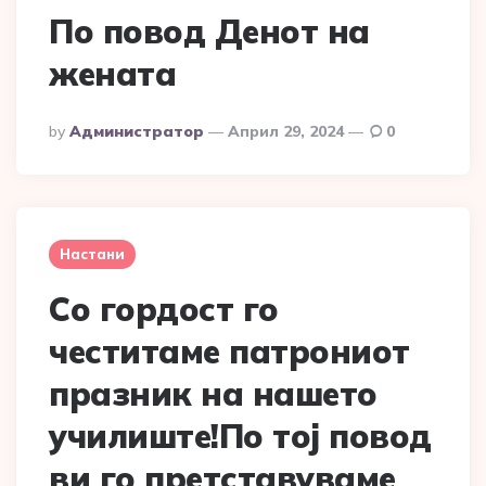
По повод Денот на
жената
Posted
By
Администратор
Април 29, 2024
0
By
Настани
Со гордост го
честитаме патрониот
празник на нашето
училиште!По тој повод
ви го претставуваме