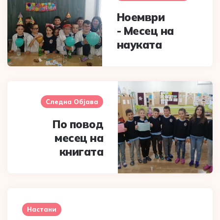
Ноември
-
Месец на
науката
Следна Објава
По повод
месец на
книгата
Настани