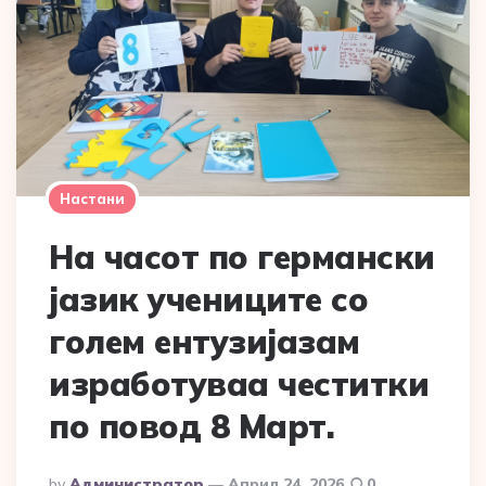
Настани
На часот по германски
јазик учениците со
голем ентузијазам
изработуваа честитки
по повод 8 Март.
Posted
By
Администратор
Април 24, 2026
0