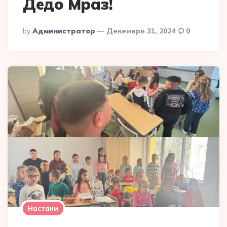
Дедо Мраз!
Posted
By
Администратор
Декември 31, 2024
0
By
Настани