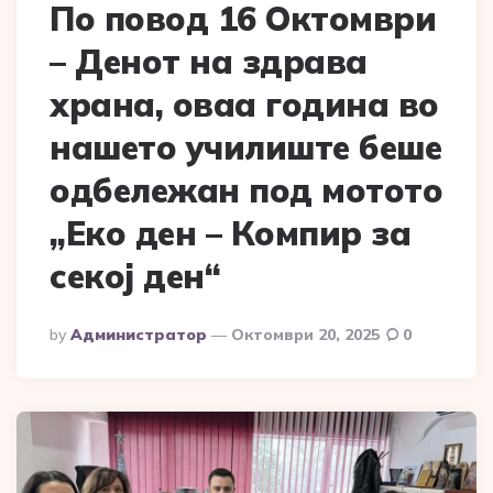
По повод 16 Октомври
– Денот на здрава
храна, оваа година во
нашето училиште беше
одбележан под мотото
„Еко ден – Компир за
секој ден“
Posted
By
Администратор
Октомври 20, 2025
0
By