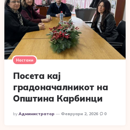
Настани
Посета кај
градоначалникот на
Општина Карбинци
Posted
By
Администратор
Февруари 2, 2026
0
By