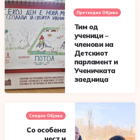
Post
navigation
Претходна Објава
Тим од
ученици –
членови на
Детскиот
парламент и
Ученичката
заедница
Следна Објава
Со особена
чест и