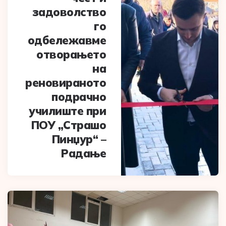
задоволство
го
одбележавме
отворањето
на
реновираното
подрачно
училиште при
ПОУ „Страшо
Пинџур“ –
Радање