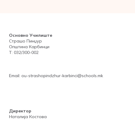
Основно Училиште
Страшо Пинџур
Општина Карбинци
Т: 032/300-002
Email: ou-strashopindzhur-karbinci@schools.mk
Директор
Наталија Костова