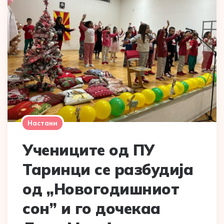
Настани
Учениците од ПУ
Таринци се разбудија
од ,,Новогодишниот
сон” и го дочекаа