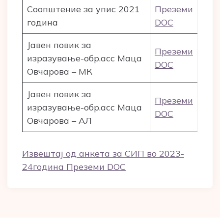
Соопштение за упис 2021
Преземи
година
DOC
Јавен повик за
Преземи
изразување-обр.асс Маца
DOC
Овчарова – МК
Јавен повик за
Преземи
изразување-обр.асс Маца
DOC
Овчарова – АЛ
Извештај од анкета за СИП во 2023-
24година Преземи DOC