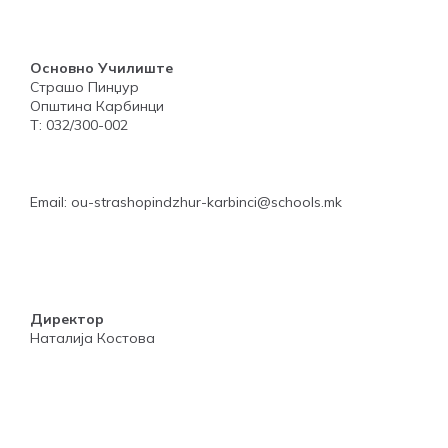
Основно Училиште
Страшо Пинџур
Општина Карбинци
Т: 032/300-002
Email: ou-strashopindzhur-karbinci@schools.mk
Директор
Наталија Костова