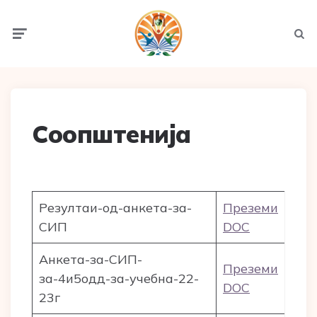
Menu
Searc
Соопштенија
Резултаи-од-анкета-за-
Преземи
СИП
DOC
Анкета-за-СИП-
Преземи
за-4и5одд-за-учебна-22-
DOC
23г