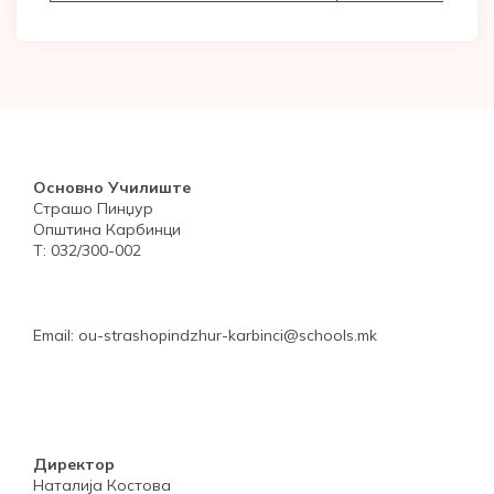
Основно Училиште
Страшо Пинџур
Општина Карбинци
Т: 032/300-002
Email: ou-strashopindzhur-karbinci@schools.mk
Директор
Наталија Костова