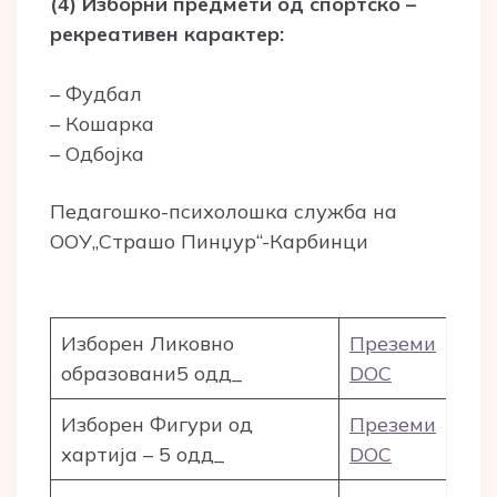
(4) Изборни предмети од спортско –
рекреативен карактер:
– Фудбал
– Кошарка
– Одбојка
Педагошко-психолошка служба на
ООУ„Страшо Пинџур“-Карбинци
Изборен Ликовно
Преземи
образовани5 одд_
DOC
Изборен Фигури од
Преземи
хартија – 5 одд_
DOC