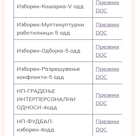
Преземи
Изборен-Кошарка-V одд
DOC
Изборен-Мултикултурни
Преземи
работилници-5 одд
DOC
Преземи
Изборен-Одбојка-5 одд
DOC
Изборен-Разрешување
Преземи
конфликти-5 одд
DOC
НП-ГРАДЕЊЕ
Преземи
ИНТЕРПЕРСОНАЛНИ
DOC
ОДНОСИ-4одд
НП-ФУДБАЛ-
Преземи
изборен-4одд
DOC