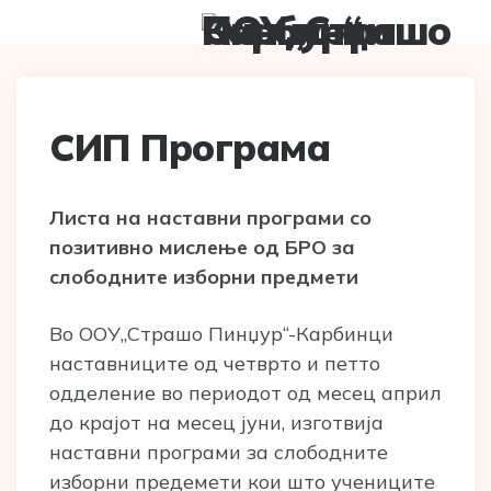
Menu
Searc
СИП Програма
Листа на наставни програми со
позитивно мислење од БРО за
слободните изборни предмети
Во ООУ„Страшо Пинџур“-Карбинци
наставниците од четврто и петто
одделение во периодот од месец април
до крајот на месец јуни, изготвија
наставни програми за слободните
изборни предемети кои што учениците