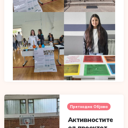
Post
navigation
Претходна Објава
Активностите
од проектот