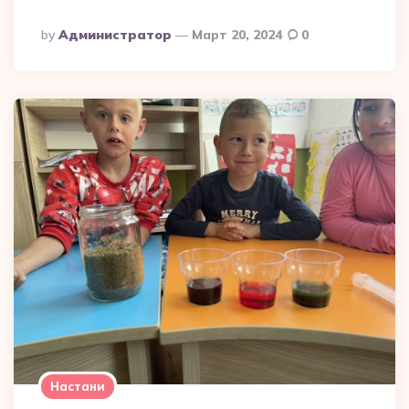
Posted
By
Администратор
Март 20, 2024
0
By
Настани