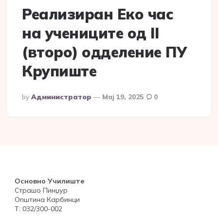
Реализиран Еко час
на учениците од II
(второ) одделение ПУ
Крупиште
Posted
By
Администратор
Мај 19, 2025
0
By
Основно Училиште
Страшо Пинџур
Општина Карбинци
Т: 032/300-002