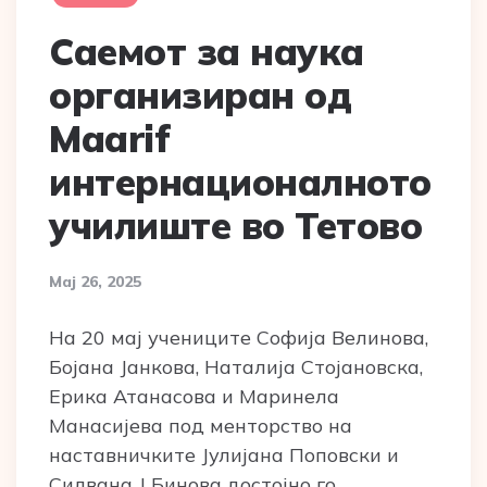
Саемот за наука
организиран од
Maarif
интернационалното
училиште во Тетово
Мај 26, 2025
На 20 мај учениците Софија Велинова,
Бојана Јанкова, Наталија Стојановска,
Ерика Атанасова и Маринела
Манасијева под менторство на
наставничките Јулијана Поповски и
Силвана Ј Бинова достојно го