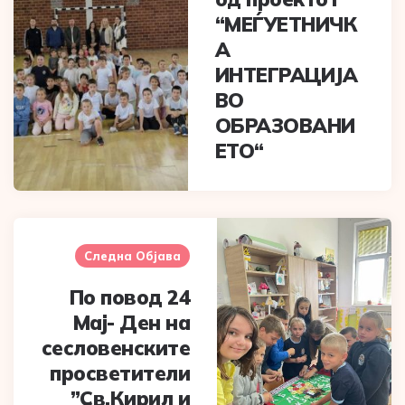
“МЕЃУЕТНИЧК
А
ИНТЕГРАЦИЈА
ВО
ОБРАЗОВАНИ
ЕТО“
Следна Објава
По повод 24
Мај- Ден на
сесловенските
просветители
”Св.Кирил и