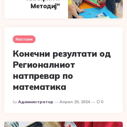
Методиј"
Настани
Конечни резултати од
Регионалниот
натпревар по
математика
Posted
By
Администратор
Април 29, 2024
0
By