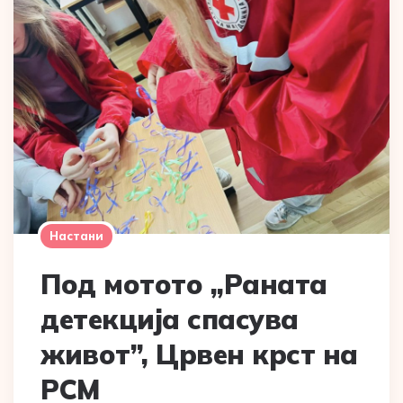
Настани
Под мотото ,,Раната
детекција спасува
живот”, Црвен крст на
РСМ