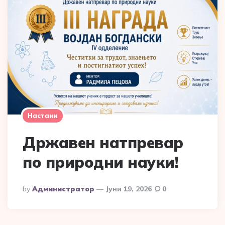
Настани
Државен натпревар
по природни науки!
Posted
By
Администратор
Јуни 19, 2026
0
By