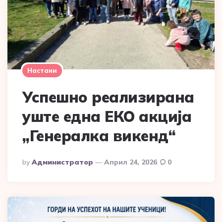
Настани
Успешно реализирана
уште една ЕКО акција
„Генералка викенд“
Posted
By
Администратор
Април 24, 2026
0
By