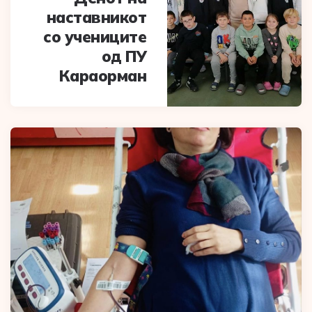
наставникот
со учениците
од ПУ
Караорман