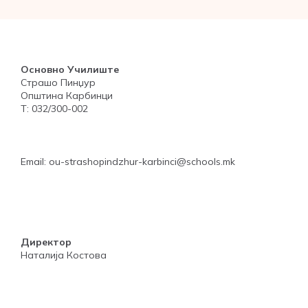
Основно Училиште
Страшо Пинџур
Општина Карбинци
Т: 032/300-002
Email: ou-strashopindzhur-karbinci@schools.mk
Директор
Наталија Костова