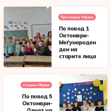
Post
navigation
Претходна Објава
По повод 1
Октомври-
Меѓународен
ден на
старите лица
Следна Објава
По повод 5
Октомври-
Денот на