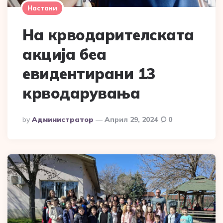
Настани
На крводарителската
акција беа
евидентирани 13
крводарувања
Posted
By
Администратор
Април 29, 2024
0
By