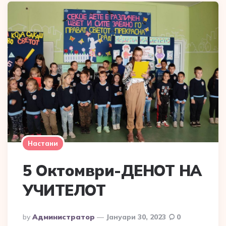
Настани
5 Октомври-ДЕНОТ НА
УЧИТЕЛОТ
Posted
By
Администратор
Јануари 30, 2023
0
By