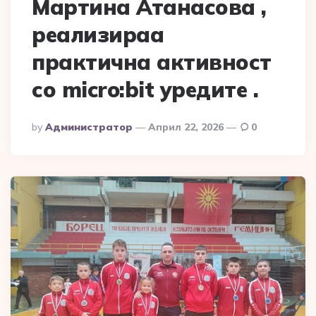
Мартина Атанасова ,
реализираа
практична активност
со micro:bit уредите .
Posted
By
Администратор
Април 22, 2026
0
By