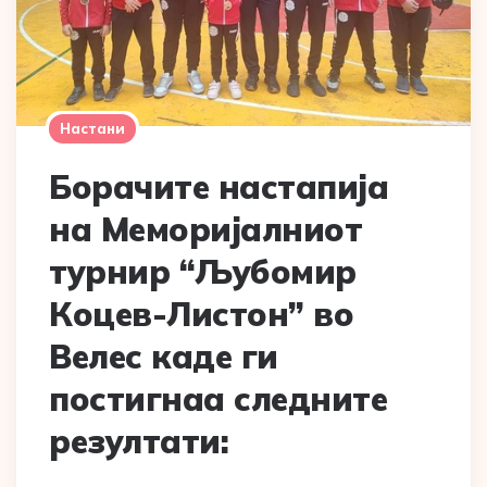
Настани
Борачите настапија
на Меморијалниот
турнир “Љубомир
Коцев-Листон” во
Велес каде ги
постигнаа следните
резултати: