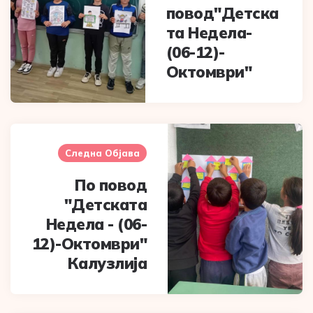
повод"Детска
та Недела-
(06-12)-
Октомври"
Следна Објава
По повод
"Детската
Недела - (06-
12)-Октомври"
Калузлија