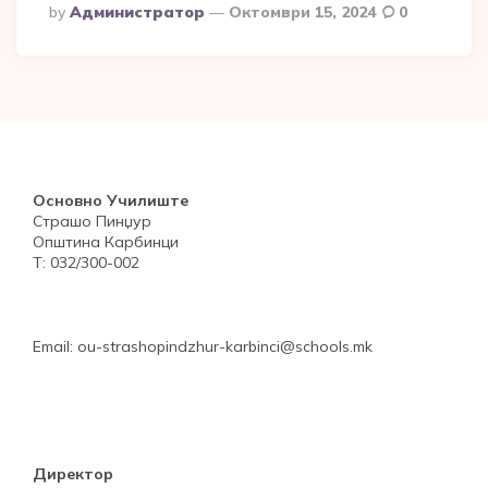
Posted
By
Администратор
Октомври 15, 2024
0
By
Основно Училиште
Страшо Пинџур
Општина Карбинци
Т: 032/300-002
Email: ou-strashopindzhur-karbinci@schools.mk
Директор