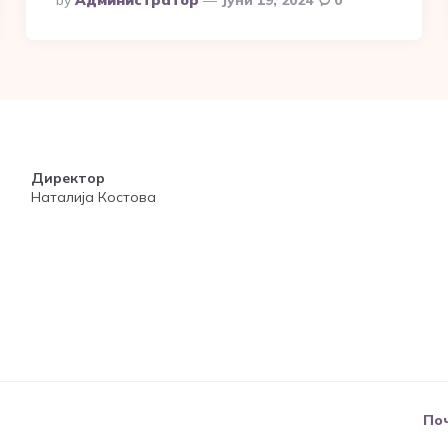
By
Администратор
Јуни 19, 2024
0
By
Директор
Наталија Костова
По