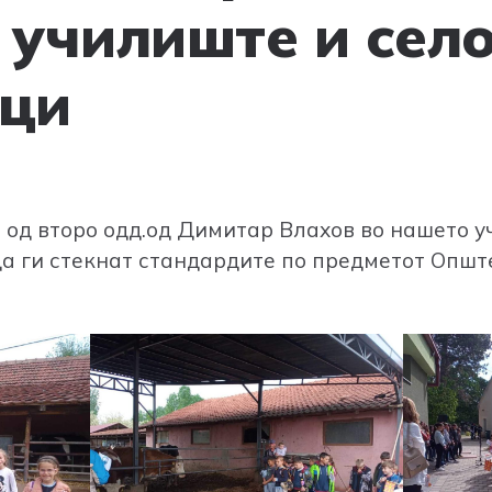
 училиште и сел
ци
 од второ одд.од Димитар Влахов во нашето у
а ги стекнат стандардите по предметот Општ