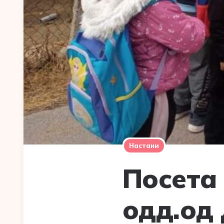
Настани
Посета
одд.од