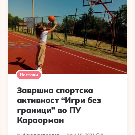
Настани
Завршна спортска
активност “Игри без
граници” во ПУ
Караорман
Posted