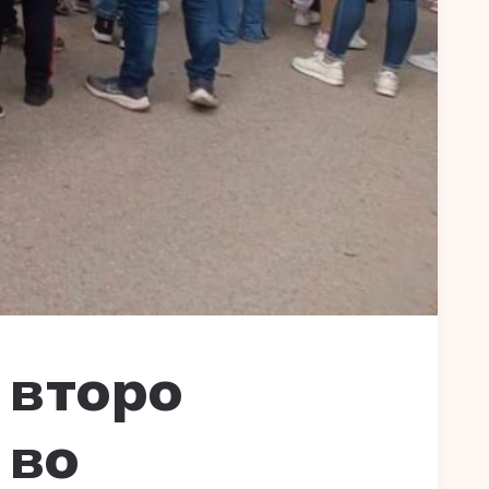
 второ
 во