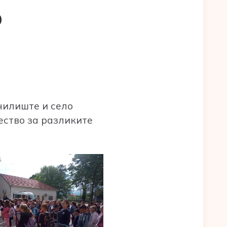
о
чилиште и село
ество за разликите