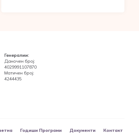
Генералии:
Даночен број:
4029991107870
Матичен број:
4244435
четна
Годиши Програми
Документи
Контакт