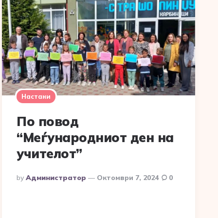
Настани
По повод
“Меѓународниот ден на
учителот”
Posted
By
Администратор
Октомври 7, 2024
0
By