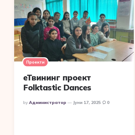
Проекти
еТвининг проект
Folktastic Dances
Posted
By
Администратор
Јуни 17, 2025
0
By