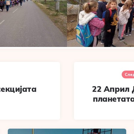
Сле
секцијата
22 Април 
планетата