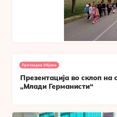
Post
navigation
Претходна Објава
Презентација во склоп на 
„Млади Германисти“