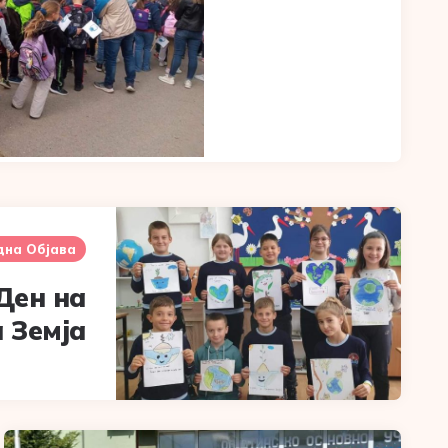
дна Објава
Ден на
 Земја