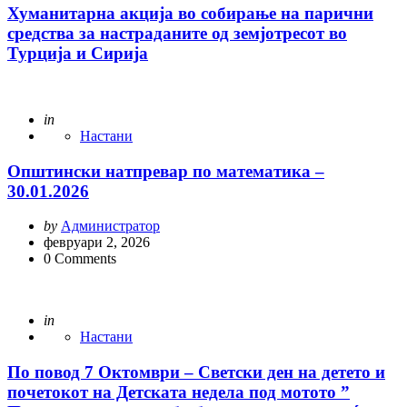
Хуманитарна акција во собирање на парични
средства за настраданите од земјотресот во
Турција и Сирија
Posted
in
Настани
Општински натпревар по математика –
30.01.2026
Posted
by
Администратор
by
февруари 2, 2026
0
Comments
Posted
in
Настани
По повод 7 Октомври – Светски ден на детето и
почетокот на Детската недела под мотото ”