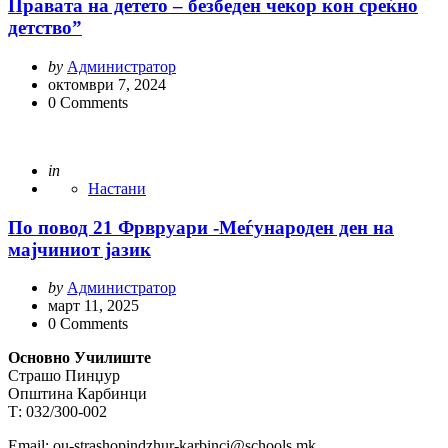
Правата на детето – безбеден чекор кон среќно
детство”
Posted
by
Администратор
by
октомври 7, 2024
0
Comments
Posted
in
Настани
По повод 21 Фрвруари -Меѓународен ден на
мајчиниот јазик
Posted
by
Администратор
by
март 11, 2025
0
Comments
Основно Училиште
Страшо Пинџур
Општина Карбинци
Т: 032/300-002
Email: ou-strashopindzhur-karbinci@schools.mk