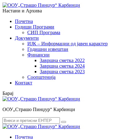
Menu
Search
Настани и Архива
Почетна
Годиши Програми
СИП Програма
Документи
ИЈК – Информации од јавен карактер
Годишни извештаи
Финансии
Завршна сметка 2022
Завршна сметка 2024
Завршна сметка 2023
Соопштенија
Контакт
Барај
ООУ„Страшо Пинџур“ Карбинци
Search
Search
for:
Почетна