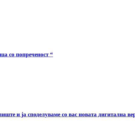
ца со попреченост “
илиште и ја споделуваме со вас новата дигитална