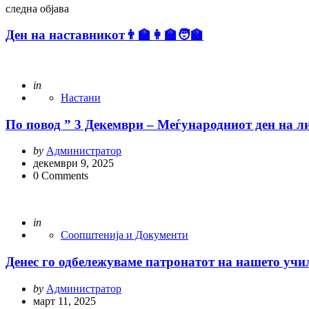
следна објава
Ден на наставникот👨‍🏫👩‍🏫🧑‍🏫
Posted
in
Настани
По повод ” 3 Декември – Меѓународниот ден на ли
Posted
by
Администратор
by
декември 9, 2025
0
Comments
Posted
in
Соопштенија и Документи
Денес го одбележуваме патронатот на нашето уч
Posted
by
Администратор
by
март 11, 2025