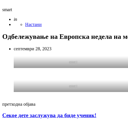
smart
Posted
in
Настани
Одбележување на Европска недела на м
септември 28, 2023
smart
smart
Post
претходна објава
navigation
Секое дете заслужува да биде ученик!