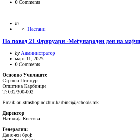
0
Comments
Posted
in
Настани
По повод 21 Фрвруари -Меѓународен ден на мајчи
Posted
by
Администратор
by
март 11, 2025
0
Comments
Основно Училиште
Страшо Пинџур
Општина Карбинци
Т: 032/300-002
Email: ou-strashopindzhur-karbinci@schools.mk
Директор
Наталија Костова
Генералии:
Даночен број: