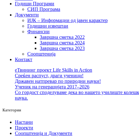
Годиши Програми
СИП Програма
Документи
ИЈК – Информации од јавен карактер
Годишни извештаи
Финансии
Завршна сметка 2022
Завршна сметка 2024
Завршна сметка 2023
Соопштенија
Контакт
еТвининг проект Life Skills in Action
Среќен распуст, драги ученици!
Државен натпревар по природни науки!
Ученик на генерацијата 2017–2026
Со гордост споделуваме дека во нашето училиште колешка
наука.
Категории
Настани
Проекти
Соопштенија и Документи