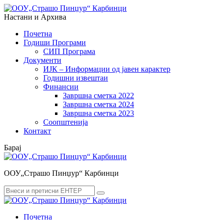
Menu
Search
Настани и Архива
Почетна
Годиши Програми
СИП Програма
Документи
ИЈК – Информации од јавен карактер
Годишни извештаи
Финансии
Завршна сметка 2022
Завршна сметка 2024
Завршна сметка 2023
Соопштенија
Контакт
Барај
ООУ„Страшо Пинџур“ Карбинци
Search
Search
for:
Почетна