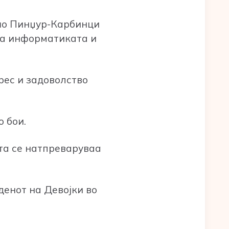
ашо Пинџур-Карбинци
на информатиката и
ерес и задоволство
о бои.
ата се натпреваруваа
денот на Девојки во