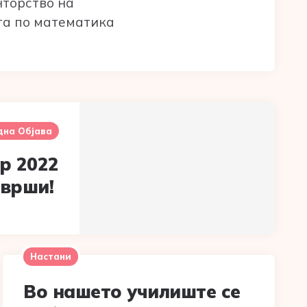
нторство на
та по математика
дна Објава
р 2022
аврши!
Настани
Во нашето училиште се