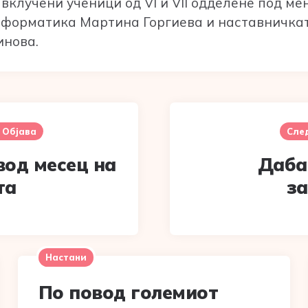
вклучени ученици од VI и VII одделене под ме
нформатика Мартина Горгиева и наставничка
инова.
 Објава
Сле
вод месец на
Даба
та
з
Настани
По повод големиот