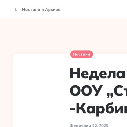
Настани и Архива
Настани
Недела
ООУ „С
-Карби
Февруари 22, 2023