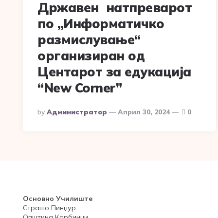
Државен натпреварот
по „Информатичко
размислување“
организиран од
Центарот за едукација
“New Corner”
Posted
By
Администратор
Април 30, 2024
0
By
Основно Училиште
Страшо Пинџур
Општина Карбинци