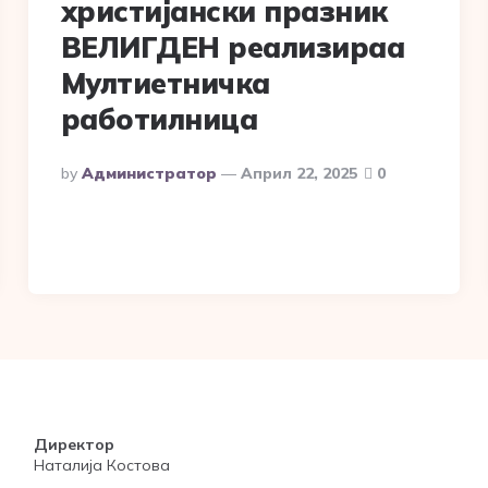
христијански празник
ВЕЛИГДЕН реализираа
Мултиетничка
работилница
Posted
By
Администратор
Април 22, 2025
0
By
Директор
Наталија Костова