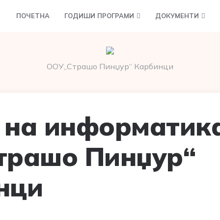
ПОЧЕТНА
ГОДИШИ ПРОГРАМИ
ДОКУМЕНТИ
ООУ„Страшо Пинџур“ Карбинци
 на информатик
трашо Пинџур“
нци