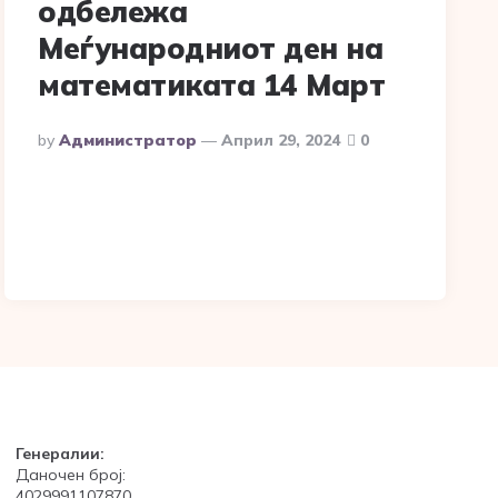
одбележа
Меѓународниот ден на
математиката 14 Март
Posted
By
Администратор
Април 29, 2024
0
By
Генералии:
Даночен број:
4029991107870