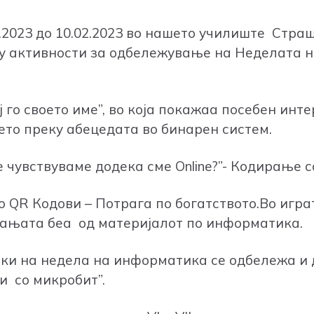
2.2023 до 10.02.2023 во нашето училиште Стр
ку активности за одбележување на Неделата 
 го своето име”, во која покажаа посебен инт
то преку абецедата во бинарен систем.
е чувствуваме додека сме Online?”- Кодирање с
со QR Кодови – Потрага по богатството.Во игр
шањата беа од материјалот по информатика.
мки на недела на информатика се одбележа и 
и со микробит”.