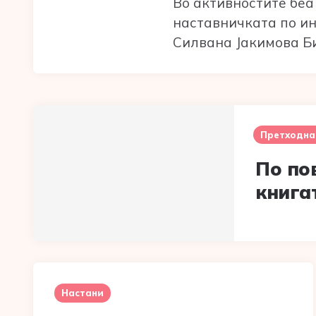
Во активностите беа 
наставничката по и
Силвана Јакимова Б
Post
navigation
Претходна
По по
книга
Настани