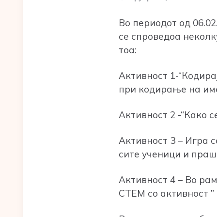
Во периодот од 06.0
се спроведоа некол
тоа:
Активност 1-“Кодирај
при кодирање на име
Активност 2 -“Како с
Активност 3 – Игра 
сите ученици и пра
Активност 4 – Во ра
СТЕМ со активност ” 