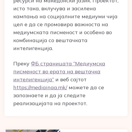
ресурси на македонски јазик. Проектот,
исто така, вклучува и засилена
кампања на социјалните медиуми чија
цел е да се промовира важноста на
медиумската писменост и особено во
комбинација со вештачката
интелигенција.
Преку
ФБ страницата “Медиумска
писменост во ерата на вештачка
интелигенција”
и веб сајтот
https://mediainaa.mk/
можете да се
запознаете и да ја следите
реализацијата на проектот.
Post