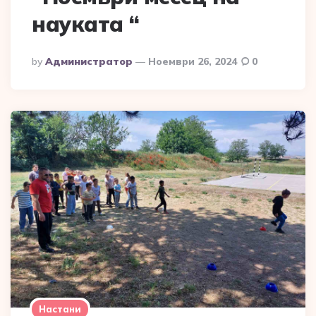
науката “
Posted
By
Администратор
Ноември 26, 2024
0
By
Настани