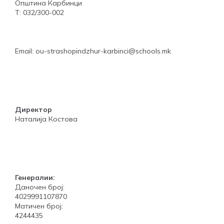
Општина Карбинци
Т: 032/300-002
Email: ou-strashopindzhur-karbinci@schools.mk
Директор
Наталија Костова
Генералии:
Даночен број:
4029991107870
Матичен број:
4244435