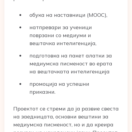
обука на наставници (MOOC),
натпревари за ученици
поврзани со медиуми и
вештачка интелигенција,
подготовка на пакет алатки за
медиумска писменост во ерата
на вештачката интелигенција
промоција на успешни
приказни.
Проектот се стреми да ја развие свеста
на заедницата, основни вештини за
медиумска писменост, но и да креира