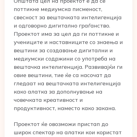
Општата цел на проектот е да се
поттикне медиумска писменост,
свесност за вештачката интелигенција
и одговорно дигитално граѓанство.
Проектот има за цел да ги поттикне и
учениците и наставниците со знаења и
вештини за создавање дигитални и
медиумски содржини со употреба на
вештачка интелигенција. Развивајќи ги
овие вештини, тие ќе са насочат да
гледаат на вештачката интелигенција
како алатка за дополнување на
човечката креативност и
продуктивност, наместо како закана.
Проектот ќе овозможи пристап до
широк спектар на алатки кои користат