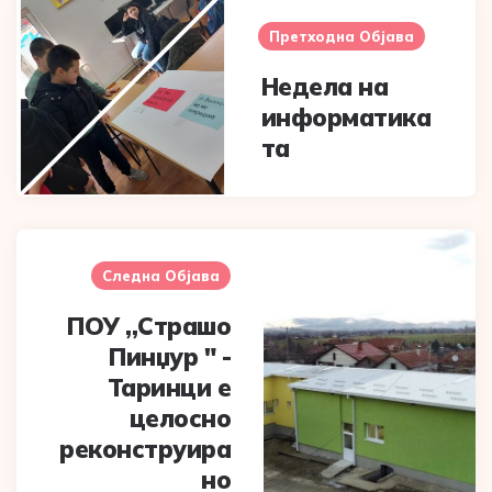
navigation
Претходна Објава
Недела на
информатика
та
Следна Објава
ПОУ ,,Страшо
Пинџур " -
Таринци е
целосно
реконструира
но