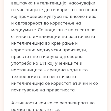
вештачка интелигенција, насочувајќи
ги учесниците да ги користат на начин
кој промовира култура на високо ниво
и одговорност во користење на
медиумите. Со подигање на свеста за
етичките импликации на вештачката
интелигенција во креирање и
користење медиумски производи,
проектот поттикнува одговорна
употреба на ВИ кај учениците и
наставниците – средина каде што
технологиите на вештачката
интелигенција се користат етички и со
почитување на приватноста.
Активности кои ќе се реализираат во
рамки на проектот се: