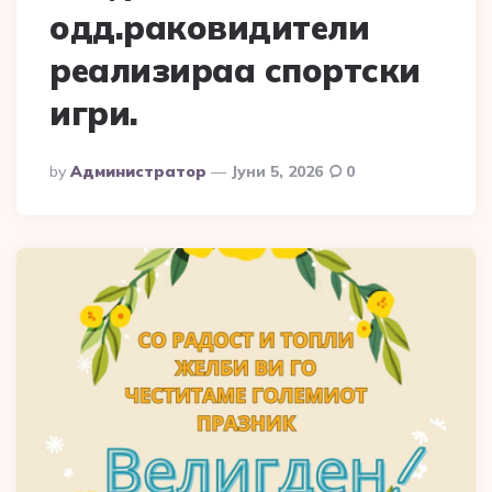
одд.раковидители
реализираа спортски
игри.
Posted
By
Администратор
Јуни 5, 2026
0
By