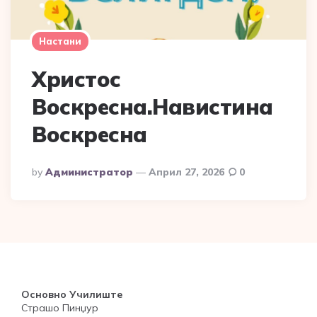
Настани
Христос
Воскресна.Навистина
Воскресна
Posted
By
Администратор
Април 27, 2026
0
By
Основно Училиште
Страшо Пинџур