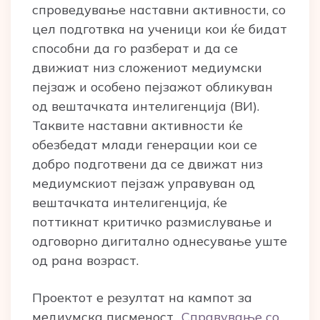
спроведување наставни активности, со
цел подготвка на ученици кои ќе бидат
способни да го разберат и да се
движиат низ сложениот медиумски
пејзаж и особено пејзажот обликуван
од вештачката интелигенција (ВИ).
Таквите наставни активности ќе
обезбедат млади генерации кои се
добро подготвени да се движат низ
медиумскиот пејзаж управуван од
вештачката интелигенција, ќе
поттикнат критичко размислување и
одговорно дигитално однесување уште
од рана возраст.
Проектот е резултат на кампот за
медиумска писменост
„Справување со