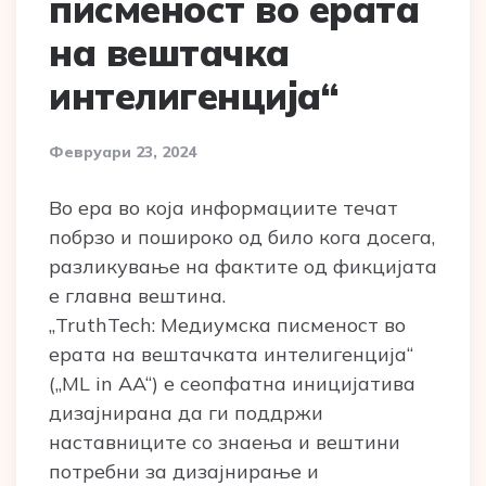
писменост во ерата
на вештачка
интелигенција“
Февруари 23, 2024
Во ера во која информациите течат
побрзо и пошироко од било кога досега,
разликување на фактите од фикцијата
е главна вештина.
„TruthTech: Медиумска писменост во
ерата на вештачката интелигенција“
(„ML in AA“) е сеопфатна иницијатива
дизајнирана да ги поддржи
наставниците со знаења и вештини
потребни за дизајнирање и