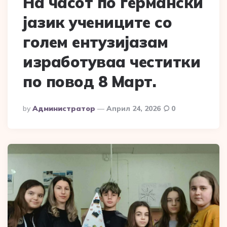
На часот по германски
јазик учениците со
голем ентузијазам
изработуваа честитки
по повод 8 Март.
Posted
By
Администратор
Април 24, 2026
0
By