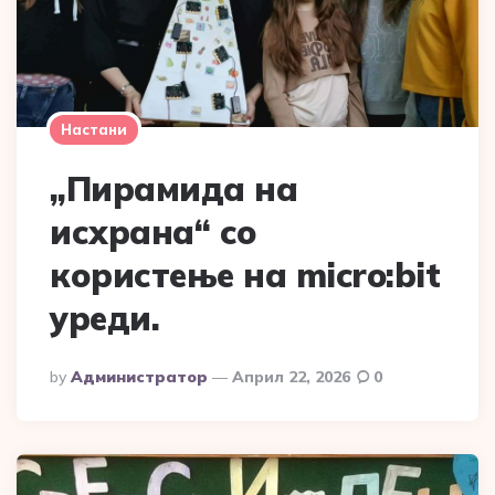
Настани
„Пирамида на
исхрана“ со
користење на micro:bit
уреди.
Posted
By
Администратор
Април 22, 2026
0
By