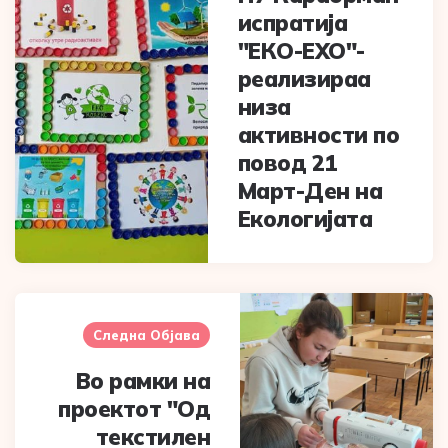
испратија
"ЕКО-ЕХО"-
реализираа
низа
активности по
повод 21
Март-Ден на
Екологијата
Следна Објава
Во рамки на
проектот "Од
текстилен