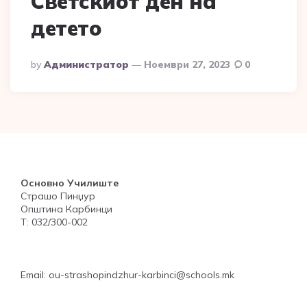
Светскиот ден на
детето
Posted
By
Администратор
Ноември 27, 2023
0
By
Основно Училиште
Страшо Пинџур
Општина Карбинци
Т: 032/300-002
Email: ou-strashopindzhur-karbinci@schools.mk