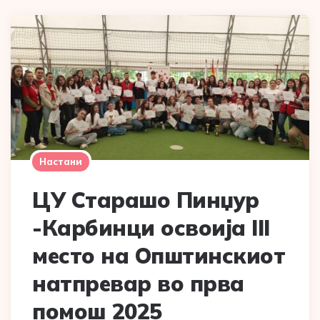
Настани
ЦУ Старашо Пинџур
-Карбинци освоија III
место на Општинскиот
натпревар во прва
помош 2025