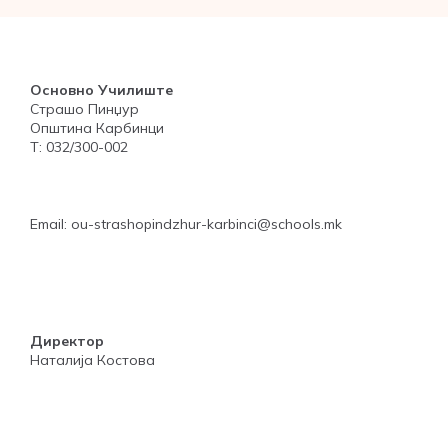
Основно Училиште
Страшо Пинџур
Општина Карбинци
Т: 032/300-002
Email: ou-strashopindzhur-karbinci@schools.mk
Директор
Наталија Костова