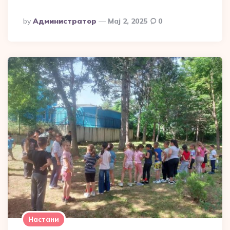
Posted
By
Администратор
Мај 2, 2025
0
By
Настани