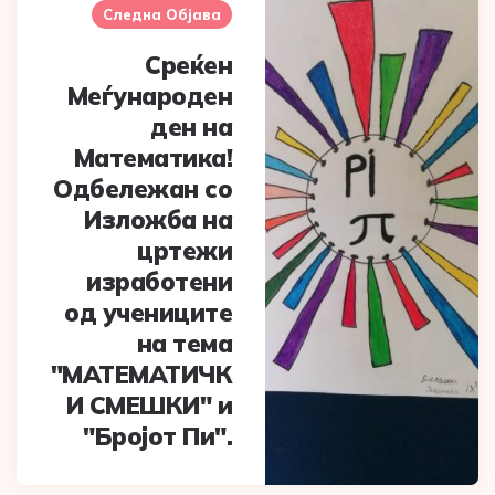
Следна Објава
Среќен
Меѓународен
ден на
Математика!
Одбележан со
Изложба на
цртежи
изработени
од учениците
на тема
"МАТЕМАТИЧК
И СМЕШКИ" и
"Бројот Пи".