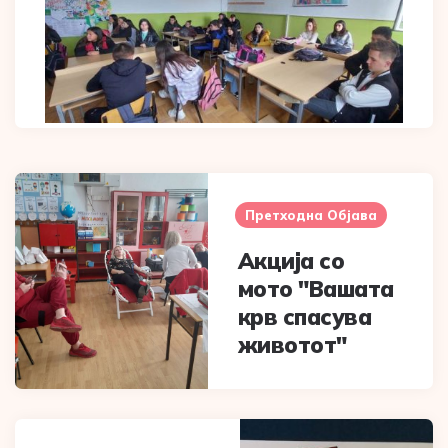
Post
navigation
Претходна Објава
Акција со
мото "Вашата
крв спасува
животот"