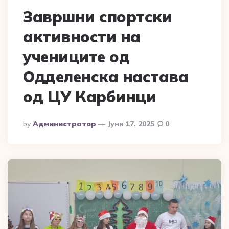
Завршни спортски
активности на
учениците од
Одделенска настава
од ЦУ Карбинци
Posted
By
Администратор
Јуни 17, 2025
0
By