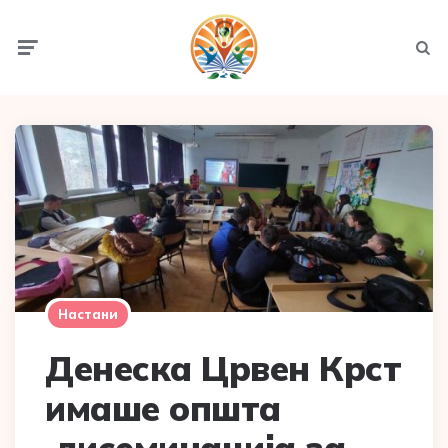
Menu
Searc
Настани
Денеска Црвен Крст
имаше општа