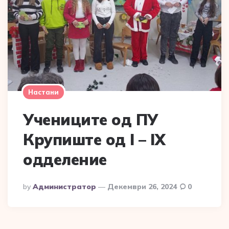
Настани
Учениците од ПУ
Крупиште од I – IX
одделение
Posted
By
Администратор
Декември 26, 2024
0
By