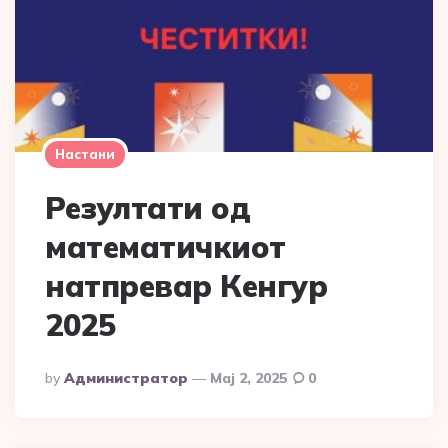
Настани
Резултати од
математичкиот
натпревар Кенгур
2025
Posted
By
Администратор
Мај 2, 2025
0
By