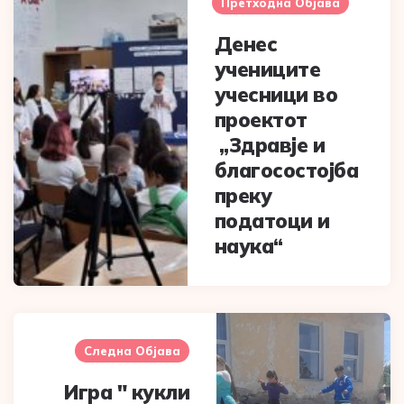
navigation
Претходна Објава
Денес
учениците
учесници во
проектот
„Здравје и
благосостојба
преку
податоци и
наука“
Следна Објава
Игра " кукли