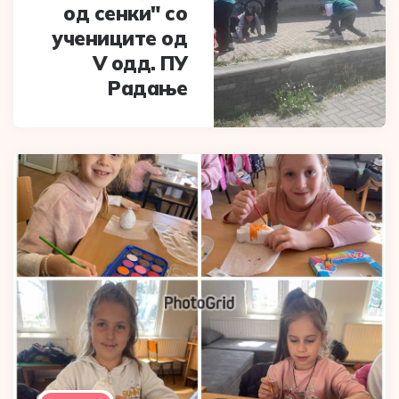
од сенки" со
учениците од
V oдд. ПУ
Радање