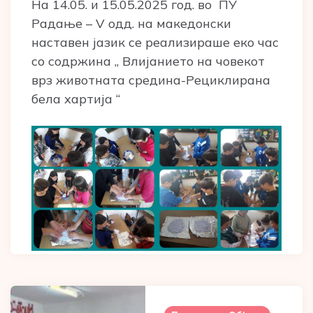
На 14.05. и 15.05.2025 год. во ПУ
Радање – V одд. на македонски
наставен јазик се реализираше еко час
со содржина „ Влијанието на човекот
врз животната средина-Рециклирана
бела хартија “
Post