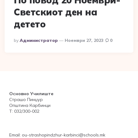
Светскиот ден на
детето
Posted
By
Администратор
Ноември 27, 2023
0
By
Основно Училиште
Страшо Пинџур
Општина Карбинци
Т: 032/300-002
Email: ou-strashopindzhur-karbinci@schools.mk