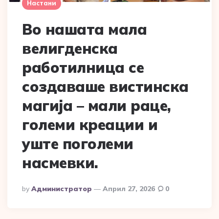
Настани
Во нашата мала
велигденска
работилница се
создаваше вистинска
магија – мали раце,
големи креации и
уште поголеми
насмевки.
Posted
By
Администратор
Април 27, 2026
0
By